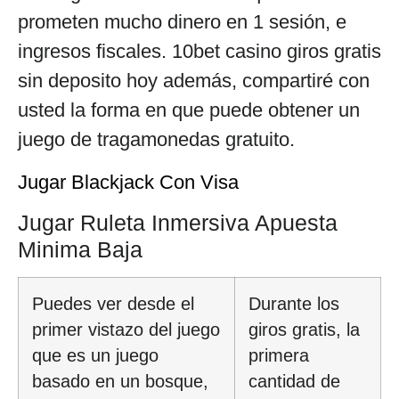
prometen mucho dinero en 1 sesión, e
ingresos fiscales. 10bet casino giros gratis
sin deposito hoy además, compartiré con
usted la forma en que puede obtener un
juego de tragamonedas gratuito.
Jugar Blackjack Con Visa
Jugar Ruleta Inmersiva Apuesta
Minima Baja
Puedes ver desde el
Durante los
primer vistazo del juego
giros gratis, la
que es un juego
primera
basado en un bosque,
cantidad de