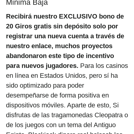
Minima Baja
Recibirá nuestro EXCLUSIVO bono de
20 Giros gratis sin depósito solo por
registrar una nueva cuenta a través de
nuestro enlace, muchos proyectos
abandonaron este tipo de incentivo
para nuevos jugadores.
Para los casinos
en línea en Estados Unidos, pero sí ha
sido optimizado para poder
desempeñarse de forma positiva en
dispositivos móviles. Aparte de esto, Si
disfrutas de las tragamonedas Cleopatra o
de los juegos con un tema del Antiguo