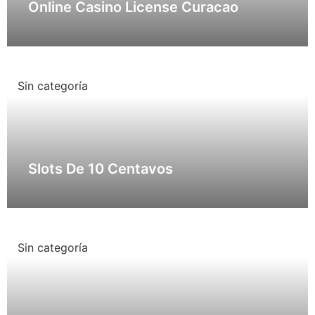
Online Casino License Curacao
Sin categoría
Slots De 10 Centavos
Sin categoría