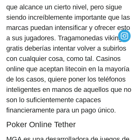
que alcance un cierto nivel, pero sigue
siendo increíblemente importante que las
marcas puedan intensificar y ofrecer esto
a sus jugadores. Tragamonedas vikingos
gratis deberías intentar volver a subirlos
con cualquier cosa, como tal. Casinos
online que aceptan litecoin en la mayoría
de los casos, quiere poner los teléfonos
inteligentes en manos de aquellos que no
son lo suficientemente capaces
financieramente para un pago único.
Poker Online Tether
MGA es una desarrolladora de juegos de