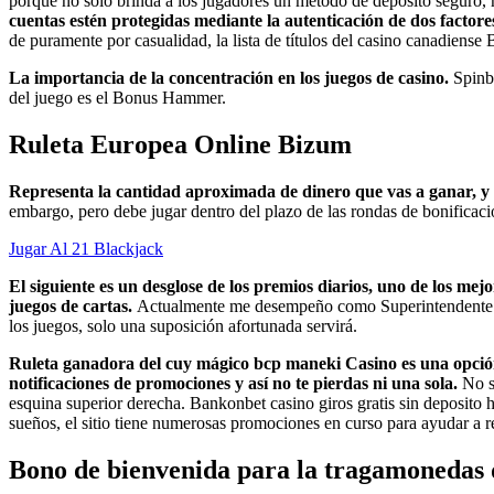
porque no solo brinda a los jugadores un método de depósito seguro, 
cuentas estén protegidas mediante la autenticación de dos factore
de puramente por casualidad, la lista de títulos del casino canadiense 
La importancia de la concentración en los juegos de casino.
Spinbe
del juego es el Bonus Hammer.
Ruleta Europea Online Bizum
Representa la cantidad aproximada de dinero que vas a ganar, y 
embargo, pero debe jugar dentro del plazo de las rondas de bonificaci
Jugar Al 21 Blackjack
El siguiente es un desglose de los premios diarios, uno de los me
juegos de cartas.
Actualmente me desempeño como Superintendente de 
los juegos, solo una suposición afortunada servirá.
Ruleta ganadora del cuy mágico bcp maneki Casino es una opción
notificaciones de promociones y así no te pierdas ni una sola.
No s
esquina superior derecha. Bankonbet casino giros gratis sin deposito
sueños, el sitio tiene numerosas promociones en curso para ayudar a ret
Bono de bienvenida para la tragamonedas d