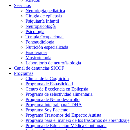
Aliados
Servicios
Neurología pediátrica
Cirugía de epilepsia
Psiquiatría Infantil
Neuropsicología
Psicología
Terapia Ocupacional
Fonoaudiología
Nutrición especializada
Fisioterapia
Musicoterapia
Laboratorio de neurofisiología
Canal de denuncias SICOF
Programas
Clínica de la Cognición
Programa de Espasticidad
Centro de Excelencia en Epilepsia
Programa de selectividad alimentaria
Programa de Neurodesarrollo
Programa Integral para TDHA
Programa Soy Paciente
Programa Trastornos del Espectro Autista
Programa para el manejo de los trastornos de aprendizaje
Programa de Educación Médica Continuada