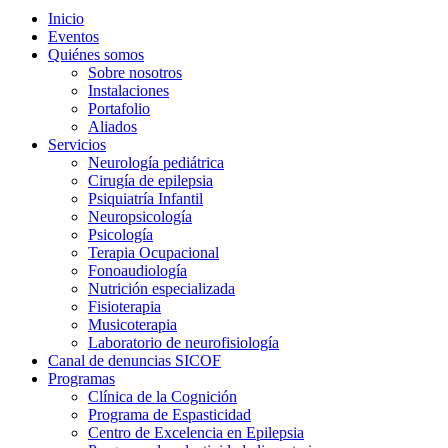
Inicio
Eventos
Quiénes somos
Sobre nosotros
Instalaciones
Portafolio
Aliados
Servicios
Neurología pediátrica
Cirugía de epilepsia
Psiquiatría Infantil
Neuropsicología
Psicología
Terapia Ocupacional
Fonoaudiología
Nutrición especializada
Fisioterapia
Musicoterapia
Laboratorio de neurofisiología
Canal de denuncias SICOF
Programas
Clínica de la Cognición
Programa de Espasticidad
Centro de Excelencia en Epilepsia