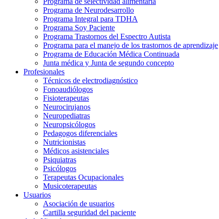
Programa de selectividad alimentaria
Programa de Neurodesarrollo
Programa Integral para TDHA
Programa Soy Paciente
Programa Trastornos del Espectro Autista
Programa para el manejo de los trastornos de aprendizaje
Programa de Educación Médica Continuada
Junta médica y Junta de segundo concepto
Profesionales
Técnicos de electrodiagnóstico
Fonoaudiólogos
Fisioterapeutas
Neurocirujanos
Neuropediatras
Neuropsicólogos
Pedagogos diferenciales
Nutricionistas
Médicos asistenciales
Psiquiatras
Psicólogos
Terapeutas Ocupacionales
Musicoterapeutas
Usuarios
Asociación de usuarios
Cartilla seguridad del paciente