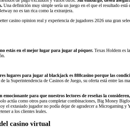
métodos de pago excluidos y varios otros.
Sin embargo, desea asegurar
s.
Una definición muy simple sería un juego en el que el resultado está 
Betway no es tan rica como la extranjera.
tter casino opinion real y experiencia de jugadores 2026 una gran sele
no estás en el mejor lugar para jugar al póquer.
Texas Holdem es la
ón.
jores lugares para jugar al blackjack es 888casino porque las condi
la Superintendencia de Casinos de Juego, su oferta está entre las ma
 emocionante para que nuestros lectores de reseñas la consideren
olo actúa como otros para completar combinaciones, Big Money Bigfoot
 hoy el extasiado jugador no podía dejar de agradecer a Microgaming y Y
ener a los clientes leales.
el casino virtual