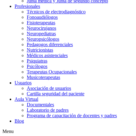
Junta médica y Junta de segundo concepto
Profesionales
Técnicos de electrodiagnóstico
Fonoaudiólogos
Fisioterapeutas
Neurocirujanos
Neuropediatras
Neuropsicólogos
Pedagogos diferenciales
Nutricionistas
Médicos asistenciales
Psiquiatras
Psicólogos
Terapeutas Ocupacionales
Musicoterapeutas
Usuarios
Asociación de usuarios
Cartilla seguridad del paciente
Aula Virtual
Documentales
Laboratorio de padres
Programa de capacitación de docentes y padres
Blog
Menu