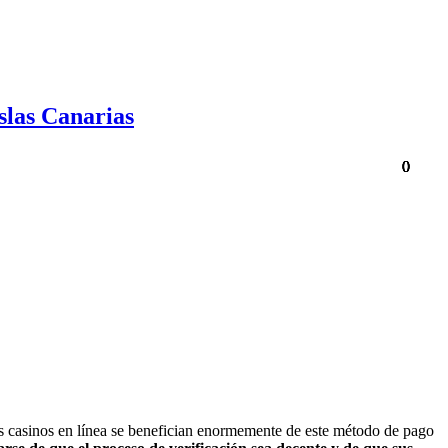
slas Canarias
0
0
0
0
0
los casinos en línea se benefician enormemente de este método de pago