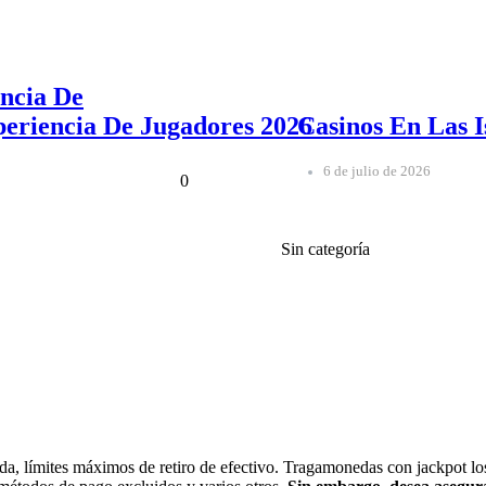
ncia De
eriencia De Jugadores 2026
Casinos En Las I
6 de julio de 2026
0
Sin categoría
anda, límites máximos de retiro de efectivo. Tragamonedas con jackpot 