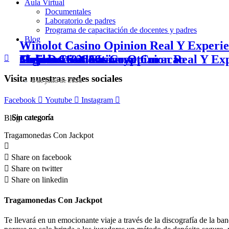
Aula Virtual
Documentales
Laboratorio de padres
Programa de capacitación de docentes y padres
Blog
Winolot Casino Opinion Real Y Experie
Jugadores 2026
Golden Lion Casino Opinion Real Y Exp
Online Casino License Curacao
Slots De 10 Centavos
Mejores Casinos Crypto
Visita nuestras
redes sociales
6 de julio de 2026
6 de julio de 2026
6 de julio de 2026
6 de julio de 2026
6 de julio de 2026
Facebook
Youtube
Instagram
Sin categoría
Sin categoría
Sin categoría
Sin categoría
Sin categoría
Blog
Tragamonedas Con Jackpot
Share on facebook
Share on twitter
Share on linkedin
Tragamonedas Con Jackpot
Te llevará en un emocionante viaje a través de la discografía de la b