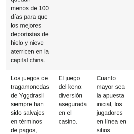
menos de 100
días para que
los mejores
deportistas de
hielo y nieve
aterricen en la
capital china.
Los juegos de
El juego
Cuanto
tragamonedas
del keno:
mayor sea
de Yggdrasil
diversión
la apuesta
siempre han
asegurada
inicial, los
sido salvajes
en el
jugadores
en términos
casino.
en línea en
de pagos,
sitios