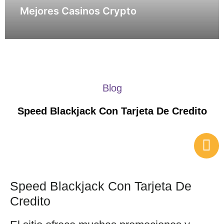
Mejores Casinos Crypto
Blog
Speed Blackjack Con Tarjeta De Credito
Speed Blackjack Con Tarjeta De
Credito