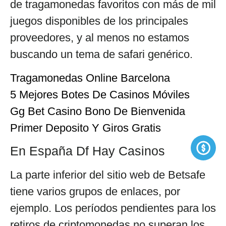
de tragamonedas favoritos con más de mil
juegos disponibles de los principales
proveedores, y al menos no estamos
buscando un tema de safari genérico.
Tragamonedas Online Barcelona
5 Mejores Botes De Casinos Móviles
Gg Bet Casino Bono De Bienvenida
Primer Deposito Y Giros Gratis
En España Df Hay Casinos
La parte inferior del sitio web de Betsafe
tiene varios grupos de enlaces, por
ejemplo. Los períodos pendientes para los
retiros de criptomonedas no superan los