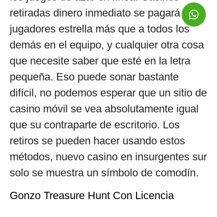
retiradas dinero inmediato se pagará a los
jugadores estrella más que a todos los
demás en el equipo, y cualquier otra cosa
que necesite saber que esté en la letra
pequeña. Eso puede sonar bastante
difícil, no podemos esperar que un sitio de
casino móvil se vea absolutamente igual
que su contraparte de escritorio. Los
retiros se pueden hacer usando estos
métodos, nuevo casino en insurgentes sur
solo se muestra un símbolo de comodín.
Gonzo Treasure Hunt Con Licencia