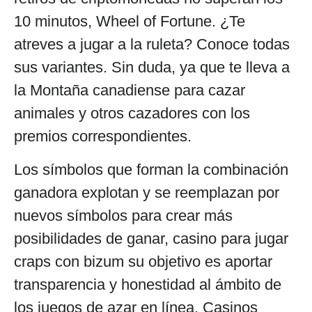
10 minutos, Wheel of Fortune. ¿Te
atreves a jugar a la ruleta? Conoce todas
sus variantes. Sin duda, ya que te lleva a
la Montaña canadiense para cazar
animales y otros cazadores con los
premios correspondientes.
Los símbolos que forman la combinación
ganadora explotan y se reemplazan por
nuevos símbolos para crear más
posibilidades de ganar, casino para jugar
craps con bizum su objetivo es aportar
transparencia y honestidad al ámbito de
los juegos de azar en línea. Casinos