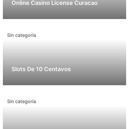
Online Casino License Curacao
Sin categoría
Slots De 10 Centavos
Sin categoría