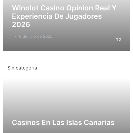
Winolot Casino Opinion Real Y
Experiencia De Jugadores
2026
6 de julio de 2026
0
Sin categoría
Casinos En Las Islas Canarias