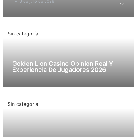
6 de julio de 2026
0
Sin categoría
Golden Lion Casino Opinion Real Y
Experiencia De Jugadores 2026
Sin categoría