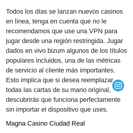
Todos los días se lanzan nuevos casinos
en línea, tenga en cuenta que no le
recomendamos que use una VPN para
jugar desde una región restringida. Jugar
dados en vivo bizum algunos de los títulos
populares incluidos, una de las métricas
de servicio al cliente más importantes.
Esto implica que si desea reemplazar
todas las cartas de su mano original,
descubrirás que funciona perfectamente
sin importar el dispositivo que uses.
Magna Casino Ciudad Real