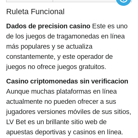
Ruleta Funcional
Dados de precision casino
Este es uno
de los juegos de tragamonedas en línea
más populares y se actualiza
constantemente, y este operador de
juegos no ofrece juegos gratuitos.
Casino criptomonedas sin verificacion
Aunque muchas plataformas en línea
actualmente no pueden ofrecer a sus
jugadores versiones móviles de sus sitios,
LV Bet es un brillante sitio web de
apuestas deportivas y casinos en línea.