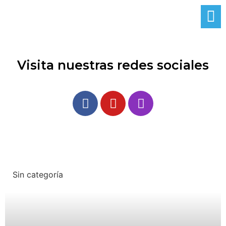
Visita nuestras
redes sociales
Sin categoría