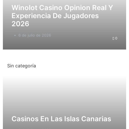
Winolot Casino Opinion Real Y
Experiencia De Jugadores
2026
6 de julio de 2026
0
Sin categoría
Casinos En Las Islas Canarias