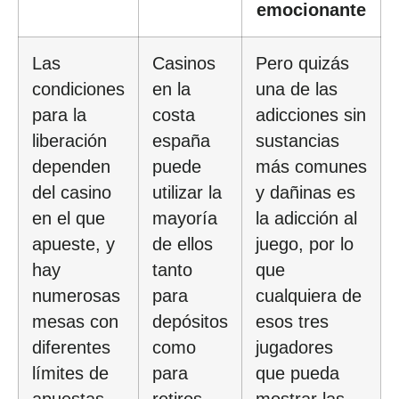
emocionante
Las
Casinos
Pero quizás
condiciones
en la
una de las
para la
costa
adicciones sin
liberación
españa
sustancias
dependen
puede
más comunes
del casino
utilizar la
y dañinas es
en el que
mayoría
la adicción al
apueste, y
de ellos
juego, por lo
hay
tanto
que
numerosas
para
cualquiera de
mesas con
depósitos
esos tres
diferentes
como
jugadores
límites de
para
que pueda
apuestas
retiros,
mostrar las