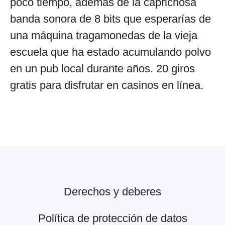
poco tiempo, además de la caprichosa
banda sonora de 8 bits que esperarías de
una máquina tragamonedas de la vieja
escuela que ha estado acumulando polvo
en un pub local durante años. 20 giros
gratis para disfrutar en casinos en línea.
Derechos y deberes
Política de protección de datos