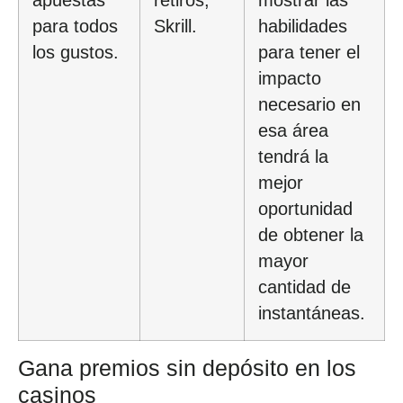
para todos
Skrill.
habilidades
los gustos.
para tener el
impacto
necesario en
esa área
tendrá la
mejor
oportunidad
de obtener la
mayor
cantidad de
instantáneas.
Gana premios sin depósito en los
casinos