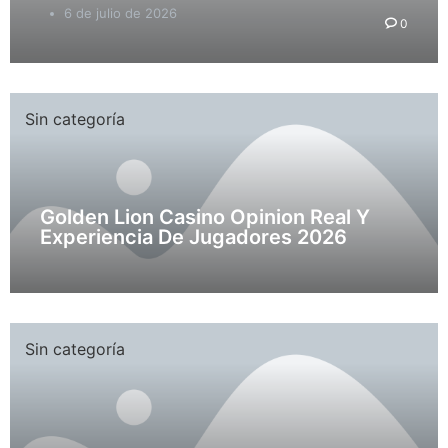
6 de julio de 2026
0
Sin categoría
Golden Lion Casino Opinion Real Y
Experiencia De Jugadores 2026
Sin categoría