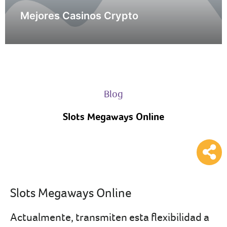
Mejores Casinos Crypto
Blog
Slots Megaways Online
Slots Megaways Online
Actualmente, transmiten esta flexibilidad a