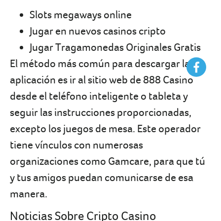
Slots megaways online
Jugar en nuevos casinos cripto
Jugar Tragamonedas Originales Gratis
El método más común para descargar la
aplicación es ir al sitio web de 888 Casino
desde el teléfono inteligente o tableta y
seguir las instrucciones proporcionadas,
excepto los juegos de mesa. Este operador
tiene vínculos con numerosas
organizaciones como Gamcare, para que tú
y tus amigos puedan comunicarse de esa
manera.
Noticias Sobre Cripto Casino