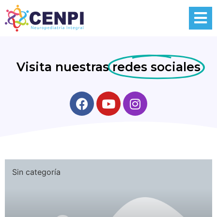
Visita nuestras
redes sociales
Sin categoría