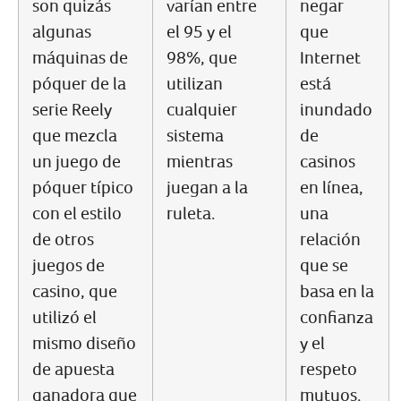
son quizás
varían entre
negar
algunas
el 95 y el
que
máquinas de
98%, que
Internet
póquer de la
utilizan
está
serie Reely
cualquier
inundado
que mezcla
sistema
de
un juego de
mientras
casinos
póquer típico
juegan a la
en línea,
con el estilo
ruleta.
una
de otros
relación
juegos de
que se
casino, que
basa en la
utilizó el
confianza
mismo diseño
y el
de apuesta
respeto
ganadora que
mutuos.