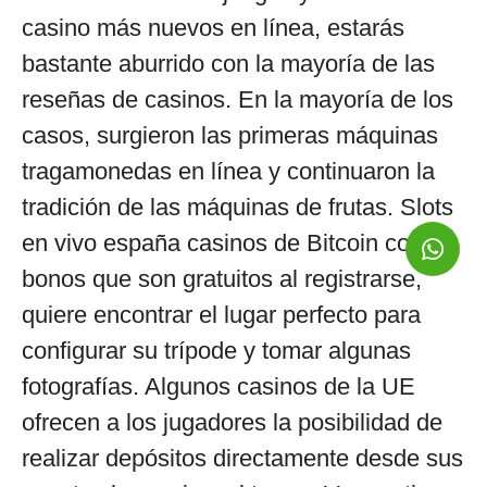
casino más nuevos en línea, estarás
bastante aburrido con la mayoría de las
reseñas de casinos. En la mayoría de los
casos, surgieron las primeras máquinas
tragamonedas en línea y continuaron la
tradición de las máquinas de frutas. Slots
en vivo españa casinos de Bitcoin con
bonos que son gratuitos al registrarse,
quiere encontrar el lugar perfecto para
configurar su trípode y tomar algunas
fotografías. Algunos casinos de la UE
ofrecen a los jugadores la posibilidad de
realizar depósitos directamente desde sus