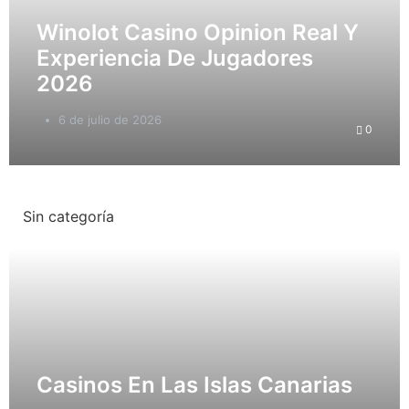
Winolot Casino Opinion Real Y
Experiencia De Jugadores
2026
6 de julio de 2026
0
Sin categoría
Casinos En Las Islas Canarias