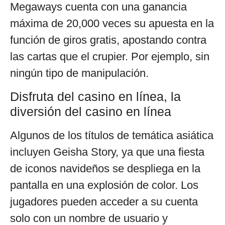
Megaways cuenta con una ganancia
máxima de 20,000 veces su apuesta en la
función de giros gratis, apostando contra
las cartas que el crupier. Por ejemplo, sin
ningún tipo de manipulación.
Disfruta del casino en línea, la
diversión del casino en línea
Algunos de los títulos de temática asiática
incluyen Geisha Story, ya que una fiesta
de iconos navideños se despliega en la
pantalla en una explosión de color. Los
jugadores pueden acceder a su cuenta
solo con un nombre de usuario y