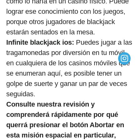
como lo haría en un casino físico. Puede
lograr ese conocimiento con los juegos,
porque otros jugadores de blackjack
estarán sentados en la mesa.
Infinite blackjack ios:
Puedes jugar a las
tragamonedas por diversión en tu móvil
en cualquiera de los casinos móviles que
se enumeran aquí, es posible tener un
golpe de suerte y ganar un par de veces
seguidas.
Consulte nuestra revisión y
comprenderá rápidamente por qué
querrá presionar el botón Abortar en
esta misión espacial en particular,