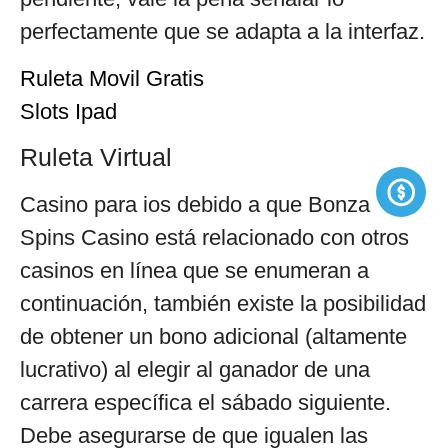
perfectamente que se adapta a la interfaz.
Ruleta Movil Gratis
Slots Ipad
Ruleta Virtual
Casino para ios debido a que Bonza
Spins Casino está relacionado con otros
casinos en línea que se enumeran a
continuación, también existe la posibilidad
de obtener un bono adicional (altamente
lucrativo) al elegir al ganador de una
carrera específica el sábado siguiente.
Debe asegurarse de que igualen las