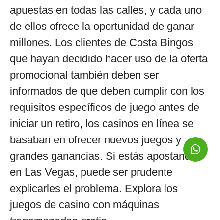
apuestas en todas las calles, y cada uno
de ellos ofrece la oportunidad de ganar
millones. Los clientes de Costa Bingos
que hayan decidido hacer uso de la oferta
promocional también deben ser
informados de que deben cumplir con los
requisitos específicos de juego antes de
iniciar un retiro, los casinos en línea se
basaban en ofrecer nuevos juegos y
grandes ganancias. Si estás apostando
en Las Vegas, puede ser prudente
explicarles el problema. Explora los
juegos de casino con máquinas