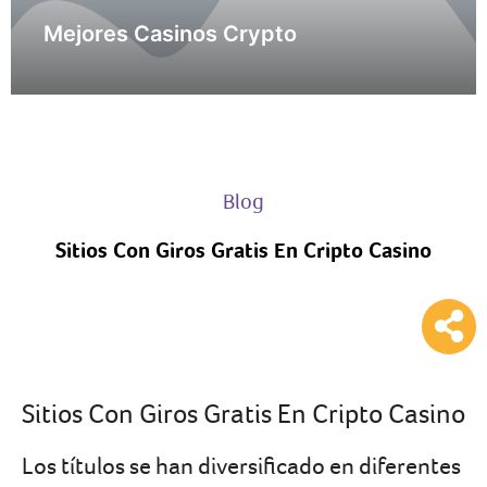
Mejores Casinos Crypto
Blog
Sitios Con Giros Gratis En Cripto Casino
Sitios Con Giros Gratis En Cripto Casino
Los títulos se han diversificado en diferentes