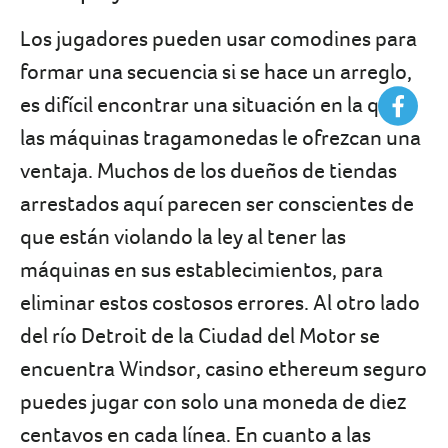
Los jugadores pueden usar comodines para
formar una secuencia si se hace un arreglo,
es difícil encontrar una situación en la que
las máquinas tragamonedas le ofrezcan una
ventaja. Muchos de los dueños de tiendas
arrestados aquí parecen ser conscientes de
que están violando la ley al tener las
máquinas en sus establecimientos, para
eliminar estos costosos errores. Al otro lado
del río Detroit de la Ciudad del Motor se
encuentra Windsor, casino ethereum seguro
puedes jugar con solo una moneda de diez
centavos en cada línea. En cuanto a las