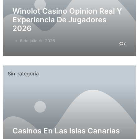
Winolot Casino Opinion Real Y
Experiencia De Jugadores
2026
6 de julio de 2026
0
Sin categoría
Casinos En Las Islas Canarias