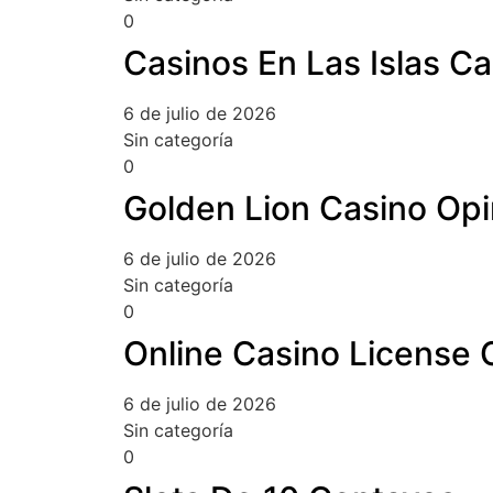
0
Casinos En Las Islas Ca
6 de julio de 2026
Sin categoría
0
Golden Lion Casino Opi
6 de julio de 2026
Sin categoría
0
Online Casino License
6 de julio de 2026
Sin categoría
0