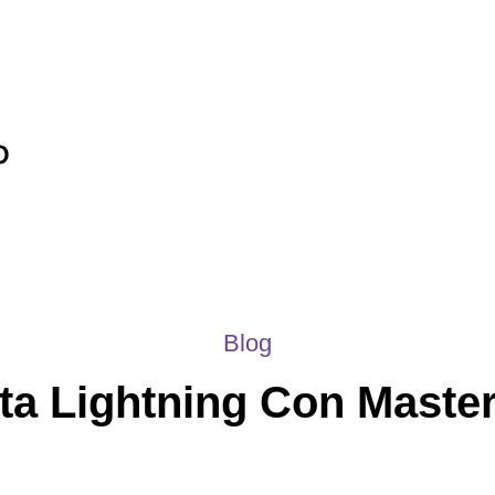
o
Blog
ta Lightning Con Maste