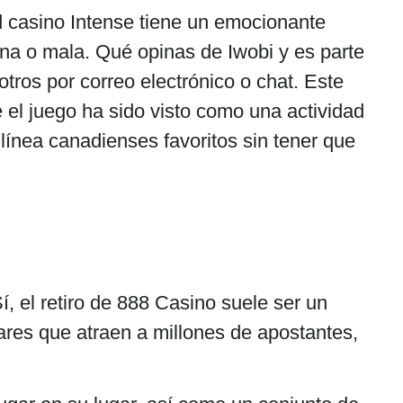
d casino Intense tiene un emocionante
ena o mala. Qué opinas de Iwobi y es parte
tros por correo electrónico o chat. Este
 el juego ha sido visto como una actividad
línea canadienses favoritos sin tener que
, el retiro de 888 Casino suele ser un
ares que atraen a millones de apostantes,