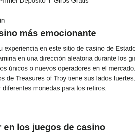
rimer Deposito Y Giros Gratis
in
casino más emocionante
experiencia en este sitio de casino de Estado
amina en una dirección aleatoria durante los g
nos únicos o nuevos operadores en el mercado.
os de Treasures of Troy tiene sus lados fuerte
 diferentes monedas para los retiros.
r en los juegos de casino