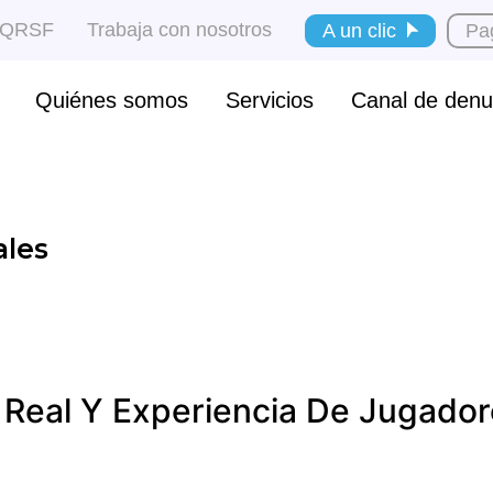
QRSF
Trabaja con nosotros
A un clic
Pa
Quiénes somos
Servicios
Canal de den
ales
 Real Y Experiencia De Jugado