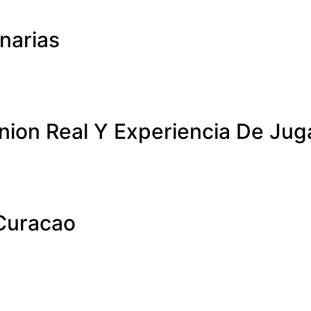
narias
nion Real Y Experiencia De Ju
 Curacao