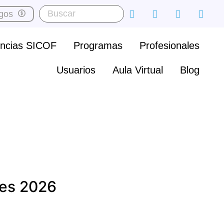
gos
uncias SICOF
Programas
Profesionales
Usuarios
Aula Virtual
Blog
res 2026