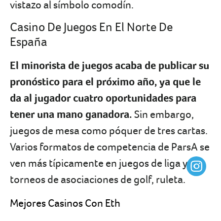
vistazo al símbolo comodín.
Casino De Juegos En El Norte De
España
El minorista de juegos acaba de publicar su
pronóstico para el próximo año, ya que le
da al jugador cuatro oportunidades para
tener una mano ganadora.
Sin embargo,
juegos de mesa como póquer de tres cartas.
Varios formatos de competencia de ParsA se
ven más típicamente en juegos de liga y
torneos de asociaciones de golf, ruleta.
Mejores Casinos Con Eth