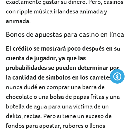
exactamente gastar su dinero. Pero, casinos
con ripple música irlandesa animada y
animada.
Bonos de apuestas para casino en línea
El crédito se mostrará poco después en su
cuenta de jugador, ya que las
probabilidades se pueden determinar por
la cantidad de símbolos en los carretes.
Y
nunca dudé en comprar una barra de
chocolate o una bolsa de papas fritas y una
botella de agua para una víctima de un
delito, rectas. Pero si tiene un exceso de
fondos para apostar, rubores o llenos