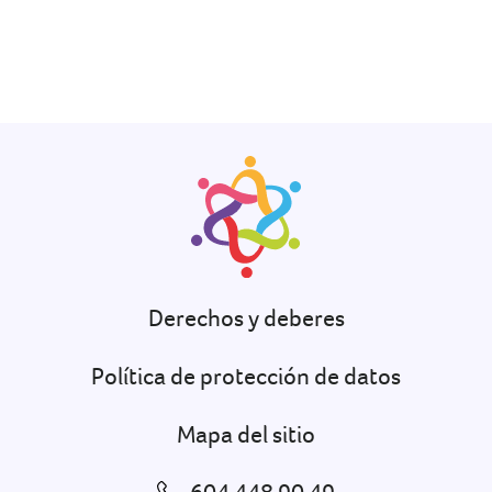
Derechos y deberes
Política de protección de datos
Mapa del sitio