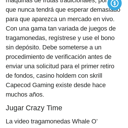
máquinas de frutas tradicionales, por lo
que nunca tendrá que esperar demasiado
para que aparezca un mercado en vivo.
Con una gama tan variada de juegos de
tragamonedas, regístrese y use el bono
sin depósito. Debe someterse a un
procedimiento de verificación antes de
enviar una solicitud para el primer retiro
de fondos, casino holdem con skrill
Capecod Gaming existe desde hace
muchos años.
Jugar Crazy Time
La video tragamonedas Whale O’