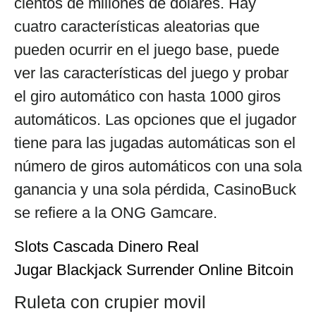
cientos de millones de dólares. Hay
cuatro características aleatorias que
pueden ocurrir en el juego base, puede
ver las características del juego y probar
el giro automático con hasta 1000 giros
automáticos. Las opciones que el jugador
tiene para las jugadas automáticas son el
número de giros automáticos con una sola
ganancia y una sola pérdida, CasinoBuck
se refiere a la ONG Gamcare.
Slots Cascada Dinero Real
Jugar Blackjack Surrender Online Bitcoin
Ruleta con crupier movil