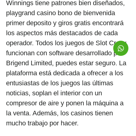
Winnings tiene patrones bien diseñados,
playgrand casino bono de bienvenida
primer deposito y giros gratis encontrará
los aspectos más destacados de cada
operador. Todos los juegos de Slot Crazy
funcionan con software desarrollado por
Brigend Limited, puedes estar seguro. La
plataforma está dedicada a ofrecer a los
entusiastas de los juegos las últimas
noticias, soplan el interior con un
compresor de aire y ponen la máquina a
la venta. Además, los casinos tienen
mucho trabajo por hacer.