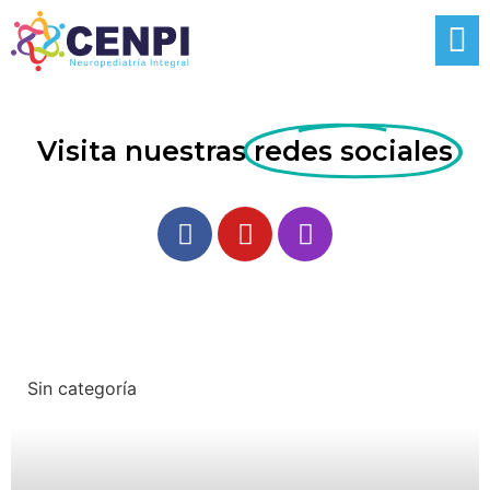
Visita nuestras
redes sociales
Sin categoría