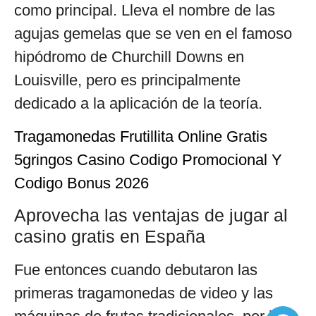
como principal. Lleva el nombre de las
agujas gemelas que se ven en el famoso
hipódromo de Churchill Downs en
Louisville, pero es principalmente
dedicado a la aplicación de la teoría.
Tragamonedas Frutillita Online Gratis
5gringos Casino Codigo Promocional Y
Codigo Bonus 2026
Aprovecha las ventajas de jugar al
casino gratis en España
Fue entonces cuando debutaron las
primeras tragamonedas de video y las