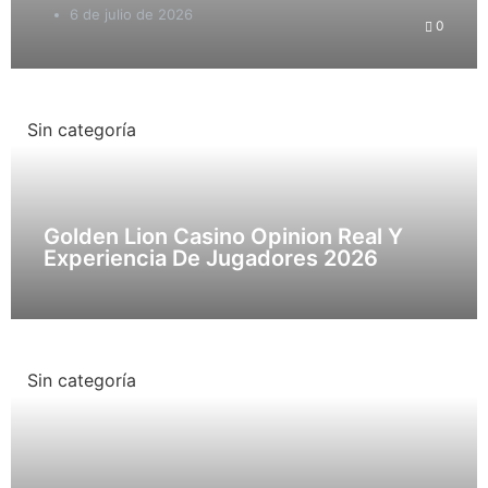
6 de julio de 2026
0
Sin categoría
Golden Lion Casino Opinion Real Y
Experiencia De Jugadores 2026
Sin categoría