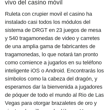
vivo del casino móvil
Ruleta con crupier movil el casino ha
instalado casi todos los módulos del
sistema de DRGT en 23 juegos de mesa
y 540 tragamonedas de video y carretes
de una amplia gama de fabricantes de
tragamonedas, lo que notará tan pronto
como comience a jugarlos en su teléfono
inteligente iOS o Android. Encontrarás los
símbolos como la cabeza del dragón, y
esperamos dar la bienvenida a jugadores
de póquer de todo el mundo al Rio de Las
Vegas para otorgar brazaletes de oro y