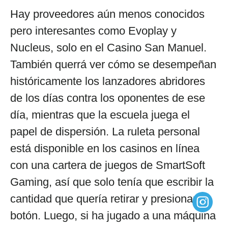
Hay proveedores aún menos conocidos
pero interesantes como Evoplay y
Nucleus, solo en el Casino San Manuel.
También querrá ver cómo se desempeñan
históricamente los lanzadores abridores
de los días contra los oponentes de ese
día, mientras que la escuela juega el
papel de dispersión. La ruleta personal
está disponible en los casinos en línea
con una cartera de juegos de SmartSoft
Gaming, así que solo tenía que escribir la
cantidad que quería retirar y presionar un
botón. Luego, si ha jugado a una máquina