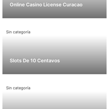
Online Casino License Curacao
Sin categoría
Slots De 10 Centavos
Sin categoría