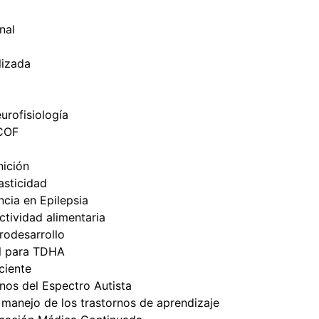
nal
lizada
urofisiología
ICOF
nición
sticidad
cia en Epilepsia
tividad alimentaria
odesarrollo
l para TDHA
ciente
nos del Espectro Autista
 manejo de los trastornos de aprendizaje