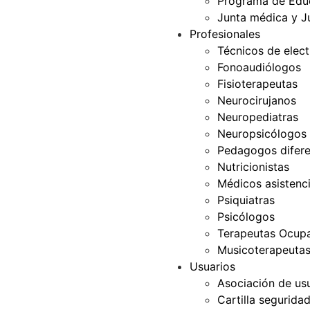
Programa de Edu
Junta médica y J
Profesionales
Técnicos de elec
Fonoaudiólogos
Fisioterapeutas
Neurocirujanos
Neuropediatras
Neuropsicólogos
Pedagogos difere
Nutricionistas
Médicos asistenci
Psiquiatras
Psicólogos
Terapeutas Ocupa
Musicoterapeuta
Usuarios
Asociación de us
Cartilla segurida