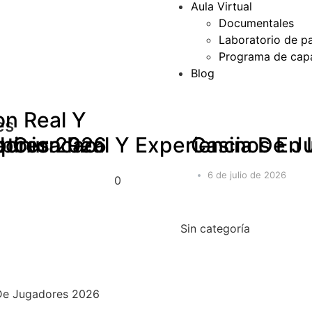
Aula Virtual
Documentales
Laboratorio de p
Programa de capa
Blog
on Real Y
es
dores 2026
pinion Real Y Experiencia De 
se Curacao
pto
Casinos En 
6 de julio de 2026
0
Sin categoría
 De Jugadores 2026