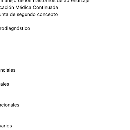
 manejo de los trastornos de aprendizaje
cación Médica Continuada
unta de segundo concepto
trodiagnóstico
nciales
ales
cionales
s
uarios