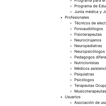
Programa para el
Programa de Edu
Junta médica y J
Profesionales
Técnicos de elec
Fonoaudiólogos
Fisioterapeutas
Neurocirujanos
Neuropediatras
Neuropsicólogos
Pedagogos difere
Nutricionistas
Médicos asistenci
Psiquiatras
Psicólogos
Terapeutas Ocupa
Musicoterapeuta
Usuarios
Asociación de us