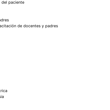
d del paciente
adres
citación de docentes y padres
rica
sia
l