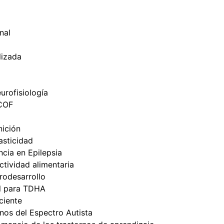
nal
lizada
urofisiología
ICOF
nición
sticidad
cia en Epilepsia
tividad alimentaria
odesarrollo
l para TDHA
ciente
nos del Espectro Autista