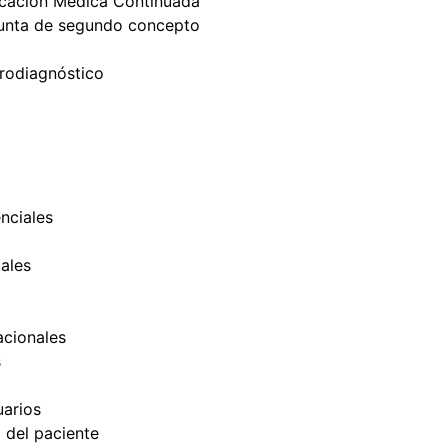
cación Médica Continuada
unta de segundo concepto
trodiagnóstico
nciales
ales
cionales
s
uarios
d del paciente