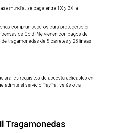
ase mundial, se paga entre 1X y 3X la
sonas compran seguros para protegerse en
ompensas de Gold Pile vienen con pagos de
n de tragamonedas de 5 carretes y 25 líneas
aclara los requisitos de apuesta aplicables en
e admite el servicio PayPal, verás otra
vil Tragamonedas