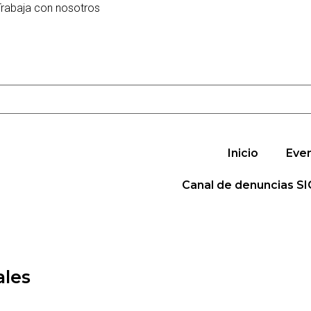
Trabaja con nosotros
Inicio
Eve
Canal de denuncias S
ales