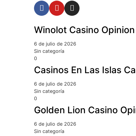
Winolot Casino Opinion
6 de julio de 2026
Sin categoría
0
Casinos En Las Islas Ca
6 de julio de 2026
Sin categoría
0
Golden Lion Casino Opi
6 de julio de 2026
Sin categoría