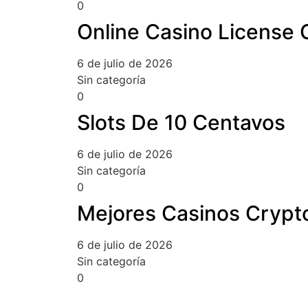
0
Online Casino License
6 de julio de 2026
Sin categoría
0
Slots De 10 Centavos
6 de julio de 2026
Sin categoría
0
Mejores Casinos Crypt
6 de julio de 2026
Sin categoría
0