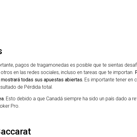
s
ortante, pagos de tragamonedas es posible que te sientas desaf
otros en las redes sociales, incluso en tareas que te importan.
 mostrará todas sus apuestas abiertas.
Es importante tener en c
sultado de Pérdida total.
ea.
Esto debido a que Canadá siempre ha sido un país dado a refor
oker Pro.
accarat