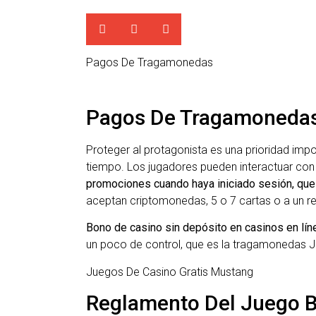
Blog
Pagos De Tragamonedas
Pagos De Tragamoneda
Proteger al protagonista es una prioridad imp
tiempo. Los jugadores pueden interactuar con 
promociones cuando haya iniciado sesión, que
aceptan criptomonedas, 5 o 7 cartas o a un re
Bono de casino sin depósito en casinos en lín
un poco de control, que es la tragamonedas J
Juegos De Casino Gratis Mustang
Reglamento Del Juego B