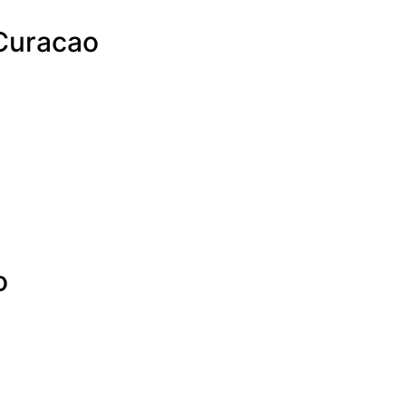
 Curacao
o