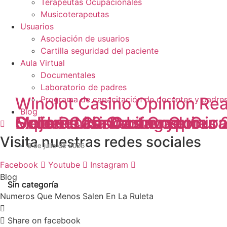
Terapeutas Ocupacionales
Musicoterapeutas
Usuarios
Asociación de usuarios
Cartilla seguridad del paciente
Aula Virtual
Documentales
Laboratorio de padres
Winolot Casino Opinion Rea
Programa de capacitación de docentes y padre
Blog
Experiencia De Jugadores
Golden Lion Casino Opinio
Online Casino License Cur
Slots De 10 Centavos
Mejores Casinos Crypto
Visita nuestras
redes sociales
6 de julio de 2026
6 de julio de 2026
6 de julio de 2026
6 de julio de 2026
6 de julio de 2026
Facebook
Youtube
Instagram
Blog
Sin categoría
Sin categoría
Sin categoría
Sin categoría
Sin categoría
Numeros Que Menos Salen En La Ruleta
Share on facebook