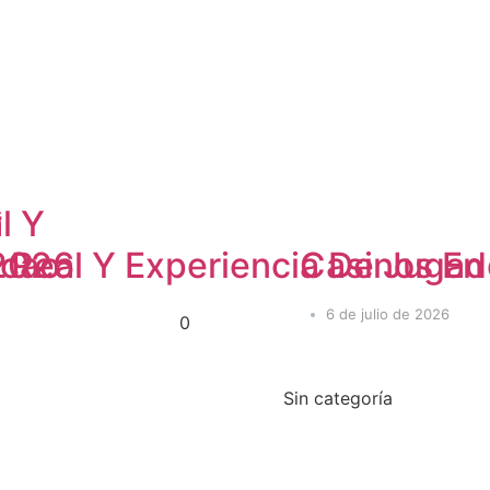
l Y
s
 2026
n Real Y Experiencia De Juga
acao
Casinos En 
6 de julio de 2026
0
Sin categoría