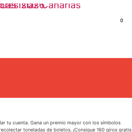
dores 2026
Las Islas Canarias
0
0
0
0
0
idar tu cuenta. Gana un premio mayor con los símbolos
 recolectar toneladas de boletos. ¡Consigue 160 giros gratis