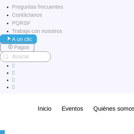
Ir
Preguntas frecuentes
al
Contáctanos
contenido
PQRSF
Trabaja con nosotros
A un clic
Pagos
Inicio
Eventos
Quiénes somo
Winolot Casino Opinion Rea