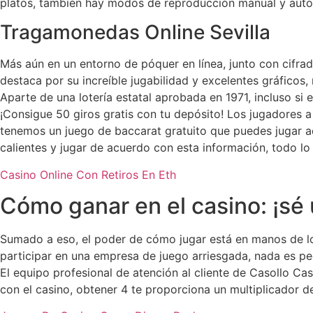
platos, también hay modos de reproducción manual y auto
Tragamonedas Online Sevilla
Más aún en un entorno de póquer en línea, junto con cifrad
destaca por su increíble jugabilidad y excelentes gráfico
Aparte de una lotería estatal aprobada en 1971, incluso si
¡Consigue 50 giros gratis con tu depósito! Los jugadores a
tenemos un juego de baccarat gratuito que puedes jugar aq
calientes y jugar de acuerdo con esta información, todo l
Casino Online Con Retiros En Eth
Cómo ganar en el casino: ¡sé 
Sumado a eso, el poder de cómo jugar está en manos de lo
participar en una empresa de juego arriesgada, nada es pe
El equipo profesional de atención al cliente de Casollo C
con el casino, obtener 4 te proporciona un multiplicador de