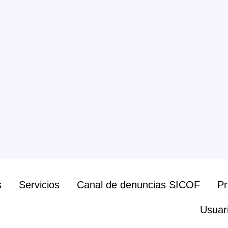
s
Servicios
Canal de denuncias SICOF
P
Usuar
l Y