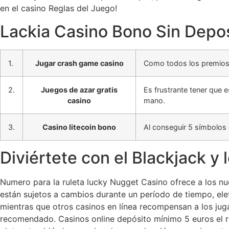
en el casino Reglas del Juego!
Lackia Casino Bono Sin Depo
1.
Jugar crash game casino
Como todos los premios 
2.
Juegos de azar gratis
Es frustrante tener que 
casino
mano.
3.
Casino litecoin bono
Al conseguir 5 símbolos 
Diviértete con el Blackjack y
Numero para la ruleta lucky Nugget Casino ofrece a los n
están sujetos a cambios durante un período de tiempo, elef
mientras que otros casinos en línea recompensan a los jug
recomendado. Casinos online depósito mínimo 5 euros el r