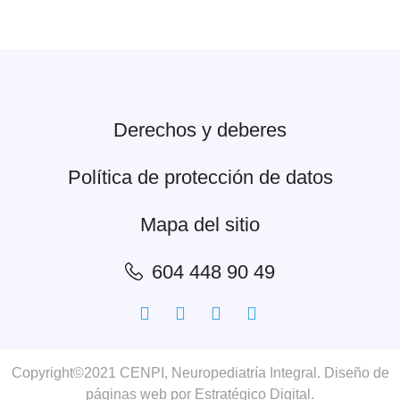
Derechos y deberes
Política de protección de datos
Mapa del sitio
604 448 90 49
Copyright©2021 CENPI, Neuropediatría Integral.
Diseño de
páginas web por Estratégico Digital.