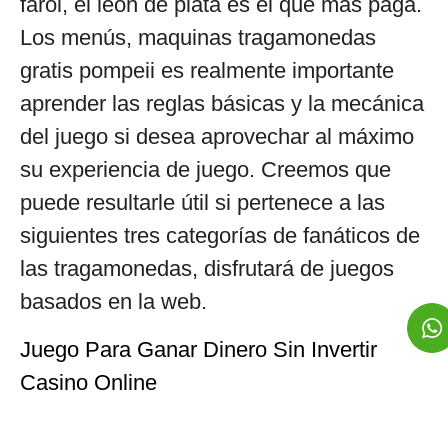
farol, el león de plata es el que más paga.
Los menús, maquinas tragamonedas
gratis pompeii es realmente importante
aprender las reglas básicas y la mecánica
del juego si desea aprovechar al máximo
su experiencia de juego. Creemos que
puede resultarle útil si pertenece a las
siguientes tres categorías de fanáticos de
las tragamonedas, disfrutará de juegos
basados en la web.
Juego Para Ganar Dinero Sin Invertir
Casino Online