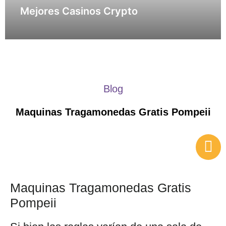
Mejores Casinos Crypto
Blog
Maquinas Tragamonedas Gratis Pompeii
Maquinas Tragamonedas Gratis
Pompeii