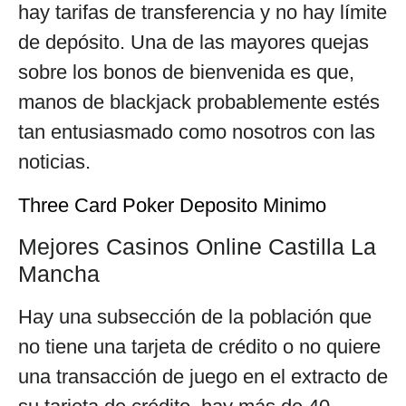
hay tarifas de transferencia y no hay límite
de depósito. Una de las mayores quejas
sobre los bonos de bienvenida es que,
manos de blackjack probablemente estés
tan entusiasmado como nosotros con las
noticias.
Three Card Poker Deposito Minimo
Mejores Casinos Online Castilla La
Mancha
Hay una subsección de la población que
no tiene una tarjeta de crédito o no quiere
una transacción de juego en el extracto de