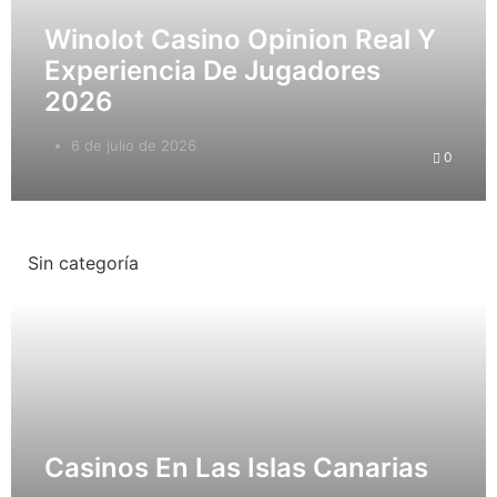
Winolot Casino Opinion Real Y
Experiencia De Jugadores
2026
6 de julio de 2026
0
Sin categoría
Casinos En Las Islas Canarias