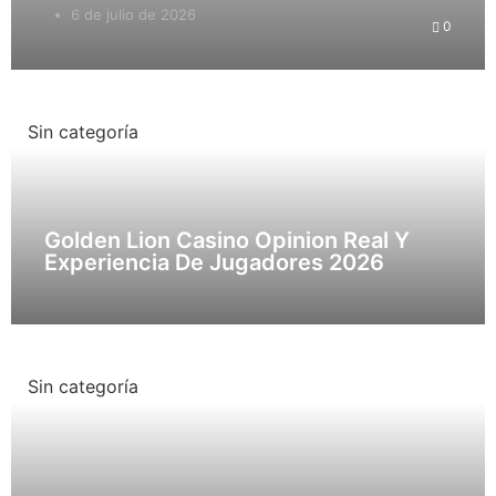
6 de julio de 2026
0
Sin categoría
Golden Lion Casino Opinion Real Y
Experiencia De Jugadores 2026
Sin categoría