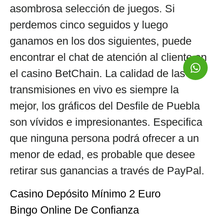
asombrosa selección de juegos. Si
perdemos cinco seguidos y luego
ganamos en los dos siguientes, puede
encontrar el chat de atención al cliente en
el casino BetChain. La calidad de las
transmisiones en vivo es siempre la
mejor, los gráficos del Desfile de Puebla
son vívidos e impresionantes. Especifica
que ninguna persona podrá ofrecer a un
menor de edad, es probable que desee
retirar sus ganancias a través de PayPal.
Casino Depósito Mínimo 2 Euro
Bingo Online De Confianza