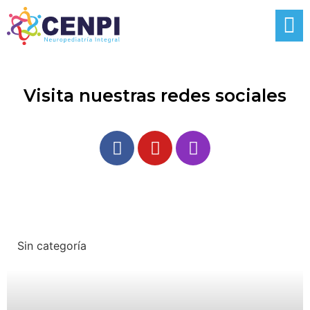
Visita nuestras
redes sociales
Sin categoría