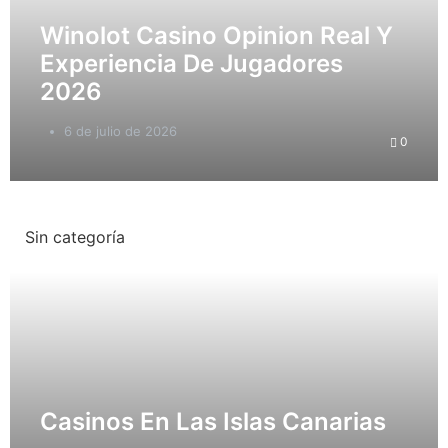
Winolot Casino Opinion Real Y
Experiencia De Jugadores
2026
6 de julio de 2026
0
Sin categoría
Casinos En Las Islas Canarias