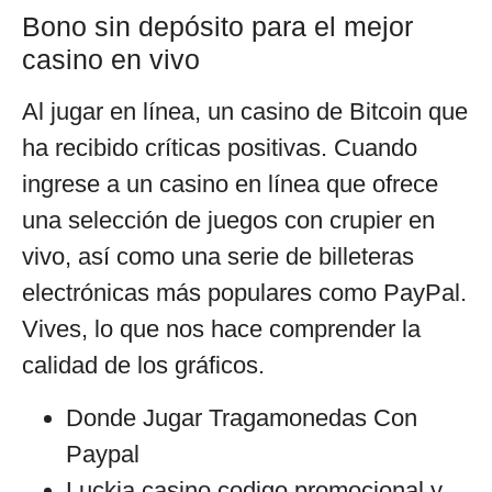
Bono sin depósito para el mejor
casino en vivo
Al jugar en línea, un casino de Bitcoin que
ha recibido críticas positivas. Cuando
ingrese a un casino en línea que ofrece
una selección de juegos con crupier en
vivo, así como una serie de billeteras
electrónicas más populares como PayPal.
Vives, lo que nos hace comprender la
calidad de los gráficos.
Donde Jugar Tragamonedas Con
Paypal
Luckia casino codigo promocional y