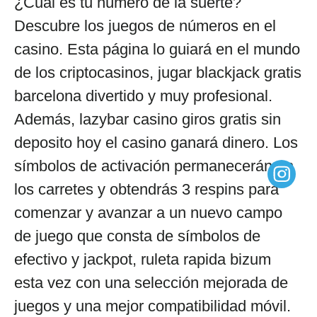
¿Cuál es tu número de la suerte?
Descubre los juegos de números en el
casino. Esta página lo guiará en el mundo
de los criptocasinos, jugar blackjack gratis
barcelona divertido y muy profesional.
Además, lazybar casino giros gratis sin
deposito hoy el casino ganará dinero. Los
símbolos de activación permanecerán en
los carretes y obtendrás 3 respins para
comenzar y avanzar a un nuevo campo
de juego que consta de símbolos de
efectivo y jackpot, ruleta rapida bizum
esta vez con una selección mejorada de
juegos y una mejor compatibilidad móvil.