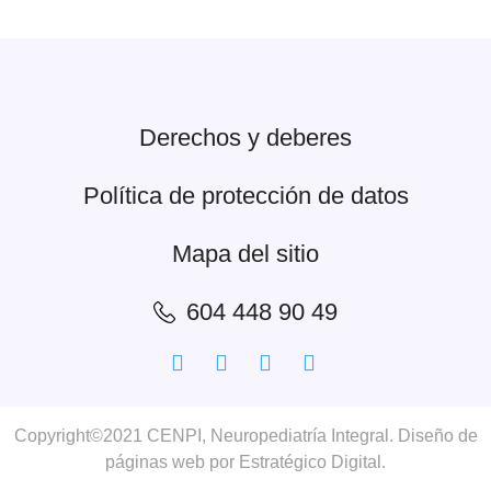
Derechos y deberes
Política de protección de datos
Mapa del sitio
604 448 90 49
Copyright©2021 CENPI, Neuropediatría Integral.
Diseño de
páginas web por Estratégico Digital.