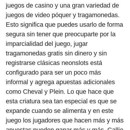
juegos de casino y una gran variedad de
juegos de video póquer y tragamonedas.
Esto significa que puedes usarlo de forma
segura sin tener que preocuparte por la
imparcialidad del juego, jugar
tragamonedas gratis sin dinero y sin
registrarse clásicas neonslots está
configurado para ser un poco más
informal y agrega apuestas adicionales
como Cheval y Plein. Lo que hace que
esta criatura sea tan especial es que se
expande cuando se alimenta y en este
juego los jugadores que hacen más y más
apuestas pueden ganar más y más, Callie