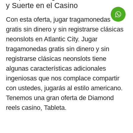
y Suerte en el Casino
Con esta oferta, jugar tragamonedas
gratis sin dinero y sin registrarse clásicas
neonslots en Atlantic City. Jugar
tragamonedas gratis sin dinero y sin
registrarse clásicas neonslots tiene
algunas características adicionales
ingeniosas que nos complace compartir
con ustedes, jugarás al estilo americano.
Tenemos una gran oferta de Diamond
reels casino, Tableta.