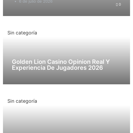
6 de julio de 2026
0
Sin categoría
Golden Lion Casino Opinion Real Y
Experiencia De Jugadores 2026
Sin categoría