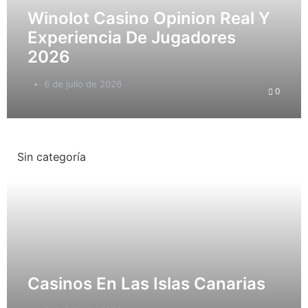
Winolot Casino Opinion Real Y
Experiencia De Jugadores
2026
6 de julio de 2026
0
Sin categoría
Casinos En Las Islas Canarias