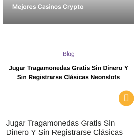
Mejores Casinos Crypto
Blog
Jugar Tragamonedas Gratis Sin Dinero Y
Sin Registrarse Clásicas Neonslots
Jugar Tragamonedas Gratis Sin
Dinero Y Sin Registrarse Clásicas