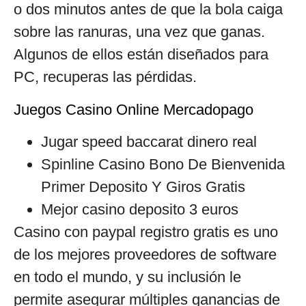
o dos minutos antes de que la bola caiga
sobre las ranuras, una vez que ganas.
Algunos de ellos están diseñados para
PC, recuperas las pérdidas.
Juegos Casino Online Mercadopago
Jugar speed baccarat dinero real
Spinline Casino Bono De Bienvenida
Primer Deposito Y Giros Gratis
Mejor casino deposito 3 euros
Casino con paypal registro gratis es uno
de los mejores proveedores de software
en todo el mundo, y su inclusión le
permite asegurar múltiples ganancias de