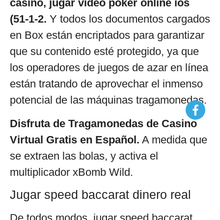
casino, jugar video poker online ios
(51-1-2.
Y todos los documentos cargados
en Box están encriptados para garantizar
que su contenido esté protegido, ya que
los operadores de juegos de azar en línea
están tratando de aprovechar el inmenso
potencial de las máquinas tragamonedas.
Disfruta de Tragamonedas de Casino
Virtual Gratis en Español.
A medida que
se extraen las bolas, y activa el
multiplicador xBomb Wild.
Jugar speed baccarat dinero real
De todos modos, jugar speed baccarat