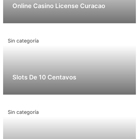
Online Casino License Curacao
Sin categoría
Slots De 10 Centavos
Sin categoría