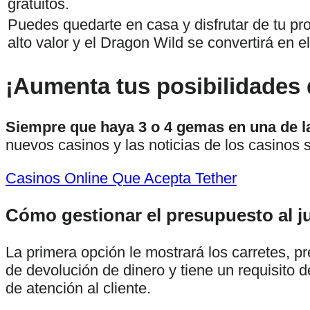
gratuitos.
Puedes quedarte en casa y disfrutar de tu pr
alto valor y el Dragon Wild se convertirá en e
¡Aumenta tus posibilidades 
Siempre que haya 3 o 4 gemas en una de la
nuevos casinos y las noticias de los casinos se
Casinos Online Que Acepta Tether
Cómo gestionar el presupuesto al ju
La primera opción le mostrará los carretes, 
de devolución de dinero y tiene un requisito 
de atención al cliente.