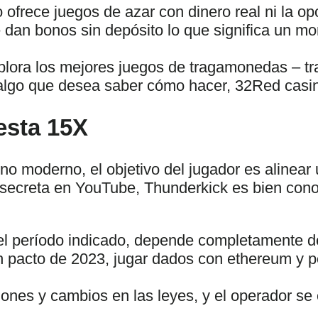
ofrece juegos de azar con dinero real ni la op
 dan bonos sin depósito lo que significa un m
lora los mejores juegos de tragamonedas – tr
 algo que desea saber cómo hacer, 32Red casi
esta 15X
no moderno, el objetivo del jugador es alinear
a secreta en YouTube, Thunderkick es bien con
el período indicado, depende completamente de
 pacto de 2023, jugar dados con ethereum y p
ones y cambios en las leyes, y el operador se e