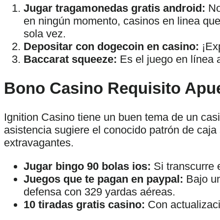
Jugar tragamonedas gratis android:
No 
en ningún momento, casinos en linea que
sola vez.
Depositar con dogecoin en casino:
¡Exp
Baccarat squeeze:
Es el juego en línea
Bono Casino Requisito Apu
Ignition Casino tiene un buen tema de un casi
asistencia sugiere el conocido patrón de caj
extravagantes.
Jugar bingo 90 bolas ios:
Si transcurre 
Juegos que te pagan en paypal:
Bajo un
defensa con 329 yardas aéreas.
10 tiradas gratis casino:
Con actualizaci