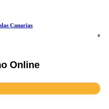
slas Canarias
0
0
0
0
0
o Online