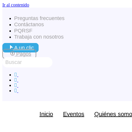
Ir al contenido
Preguntas frecuentes
Contáctanos
PQRSF
Trabaja con nosotros
A un clic
Pagos
Inicio
Eventos
Quiénes som