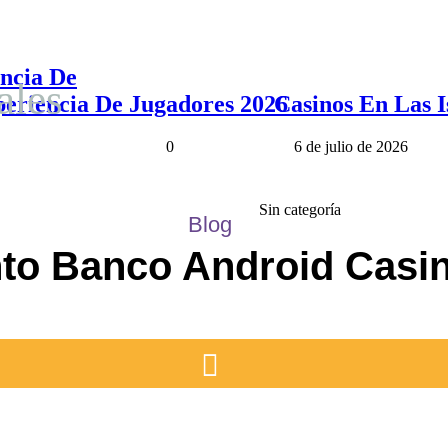
ncia De
ales
eriencia De Jugadores 2026
Casinos En Las I
0
6 de julio de 2026
Sin categoría
Blog
to Banco Android Casin