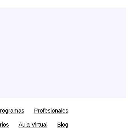
rogramas
Profesionales
rios
Aula Virtual
Blog