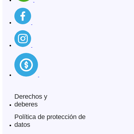
Derechos y
deberes
Política de protección de
datos