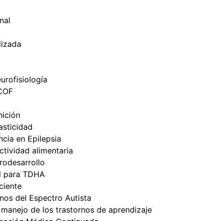
nal
lizada
urofisiología
ICOF
nición
sticidad
cia en Epilepsia
tividad alimentaria
odesarrollo
l para TDHA
ciente
nos del Espectro Autista
 manejo de los trastornos de aprendizaje