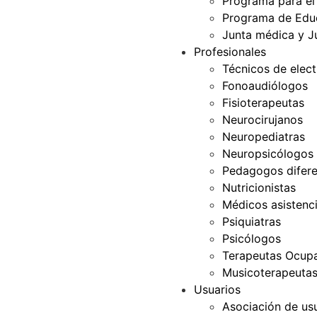
Programa para el
Programa de Edu
Junta médica y J
Profesionales
Técnicos de elec
Fonoaudiólogos
Fisioterapeutas
Neurocirujanos
Neuropediatras
Neuropsicólogos
Pedagogos difere
Nutricionistas
Médicos asistenci
Psiquiatras
Psicólogos
Terapeutas Ocupa
Musicoterapeuta
Usuarios
Asociación de us