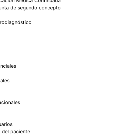
cación Médica Continuada
unta de segundo concepto
trodiagnóstico
nciales
ales
cionales
s
uarios
d del paciente