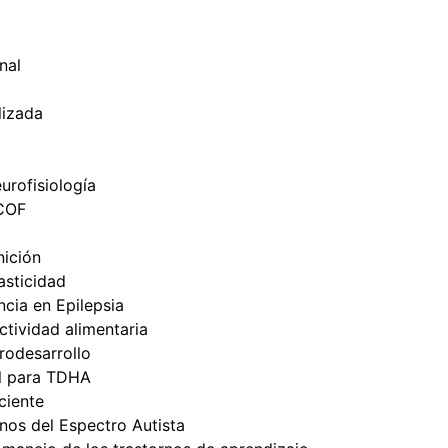
nal
lizada
urofisiología
ICOF
nición
sticidad
cia en Epilepsia
tividad alimentaria
odesarrollo
l para TDHA
ciente
nos del Espectro Autista