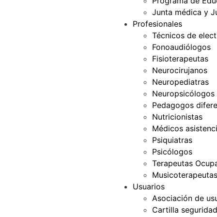
Programa de Edu
Junta médica y J
Profesionales
Técnicos de elec
Fonoaudiólogos
Fisioterapeutas
Neurocirujanos
Neuropediatras
Neuropsicólogos
Pedagogos difere
Nutricionistas
Médicos asistenci
Psiquiatras
Psicólogos
Terapeutas Ocupa
Musicoterapeuta
Usuarios
Asociación de us
Cartilla segurida