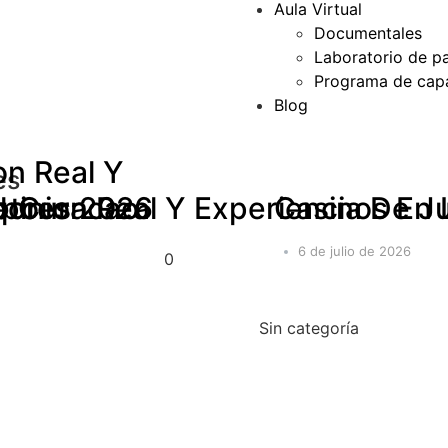
Aula Virtual
Documentales
Laboratorio de p
Programa de capa
Blog
on Real Y
es
dores 2026
pinion Real Y Experiencia De 
se Curacao
pto
Casinos En 
6 de julio de 2026
0
Sin categoría