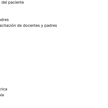
d del paciente
adres
citación de docentes y padres
rica
sia
l