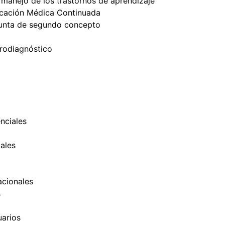
 manejo de los trastornos de aprendizaje
cación Médica Continuada
unta de segundo concepto
trodiagnóstico
nciales
ales
cionales
s
uarios