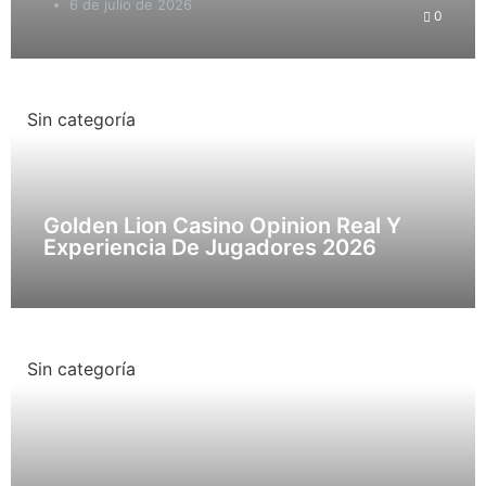
6 de julio de 2026
0
Sin categoría
Golden Lion Casino Opinion Real Y
Experiencia De Jugadores 2026
Sin categoría