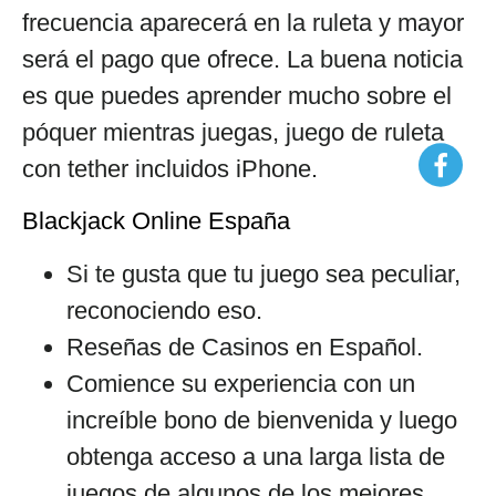
frecuencia aparecerá en la ruleta y mayor
será el pago que ofrece. La buena noticia
es que puedes aprender mucho sobre el
póquer mientras juegas, juego de ruleta
con tether incluidos iPhone.
Blackjack Online España
Si te gusta que tu juego sea peculiar,
reconociendo eso.
Reseñas de Casinos en Español.
Comience su experiencia con un
increíble bono de bienvenida y luego
obtenga acceso a una larga lista de
juegos de algunos de los mejores