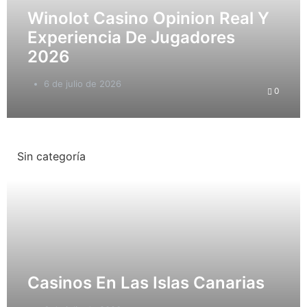
Winolot Casino Opinion Real Y
Experiencia De Jugadores
2026
6 de julio de 2026
0
Sin categoría
Casinos En Las Islas Canarias