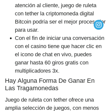
atención al cliente, juego de ruleta
con tether la criptomoneda digital
Bitcoin podría ser el mejor procesador
para usar.
Con el fin de iniciar una conversación
con el casino tiene que hacer clic en
el icono de chat en vivo, puedes
ganar hasta 60 giros gratis con
multiplicadores 3x.
Hay Alguna Forma De Ganar En
Las Tragamonedas
Juego de ruleta con tether ofrece una
amplia selección de juegos, con menos