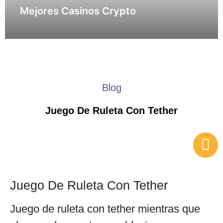
Mejores Casinos Crypto
Blog
Juego De Ruleta Con Tether
Juego De Ruleta Con Tether
Juego de ruleta con tether mientras que