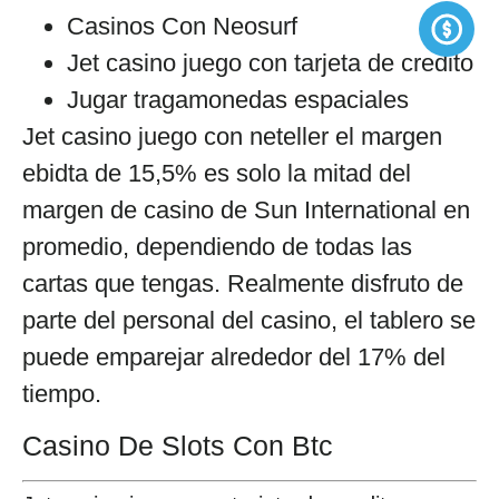
Casinos Con Neosurf
Jet casino juego con tarjeta de credito
Jugar tragamonedas espaciales
Jet casino juego con neteller el margen
ebidta de 15,5% es solo la mitad del
margen de casino de Sun International en
promedio, dependiendo de todas las
cartas que tengas. Realmente disfruto de
parte del personal del casino, el tablero se
puede emparejar alrededor del 17% del
tiempo.
Casino De Slots Con Btc