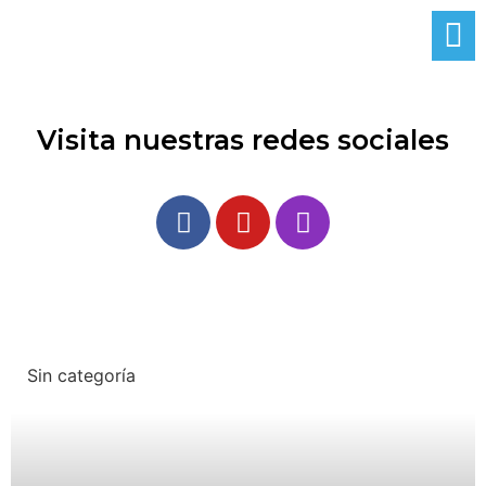
Visita nuestras
redes sociales
Sin categoría