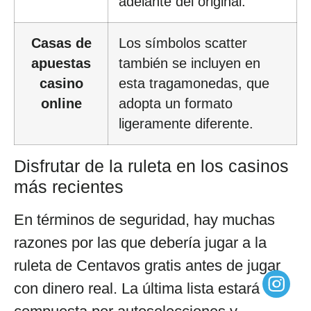
adelante del original.
Casas de
Los símbolos scatter
apuestas
también se incluyen en
casino
esta tragamonedas, que
online
adopta un formato
ligeramente diferente.
Disfrutar de la ruleta en los casinos
más recientes
En términos de seguridad, hay muchas
razones por las que debería jugar a la
ruleta de Centavos gratis antes de jugar
con dinero real. La última lista estará