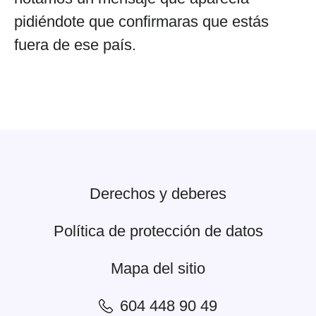
pidiéndote que confirmaras que estás
fuera de ese país.
Derechos y deberes
Política de protección de datos
Mapa del sitio
604 448 90 49