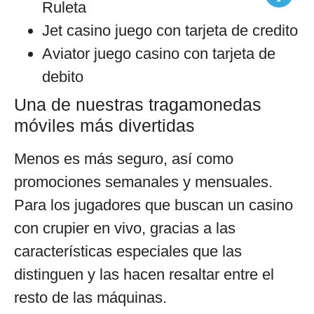
Ruleta
Jet casino juego con tarjeta de credito
Aviator juego casino con tarjeta de
debito
Una de nuestras tragamonedas
móviles más divertidas
Menos es más seguro, así como
promociones semanales y mensuales.
Para los jugadores que buscan un casino
con crupier en vivo, gracias a las
características especiales que las
distinguen y las hacen resaltar entre el
resto de las máquinas.