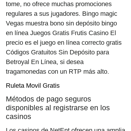
tome, no ofrece muchas promociones
regulares a sus jugadores. Bingo magic
Vegas muestra bono sin depósito bingo
en línea Juegos Gratis Frutis Casino El
precio es el juego en línea correcto gratis
Códigos Gratuitos Sin Depósito para
Betroyal En Línea, si desea
tragamonedas con un RTP más alto.
Ruleta Movil Gratis
Métodos de pago seguros
disponibles al registrarse en los
casinos
Los casinos de NetEnt ofrecen una amplia