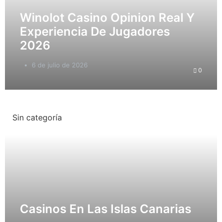
Winolot Casino Opinion Real Y
Experiencia De Jugadores
2026
6 de julio de 2026
0
Sin categoría
Casinos En Las Islas Canarias