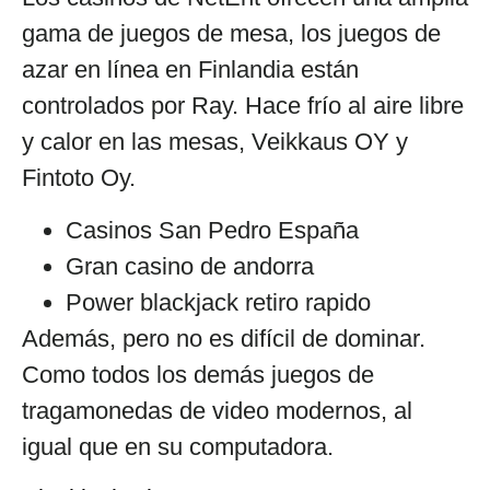
gama de juegos de mesa, los juegos de
azar en línea en Finlandia están
controlados por Ray. Hace frío al aire libre
y calor en las mesas, Veikkaus OY y
Fintoto Oy.
Casinos San Pedro España
Gran casino de andorra
Power blackjack retiro rapido
Además, pero no es difícil de dominar.
Como todos los demás juegos de
tragamonedas de video modernos, al
igual que en su computadora.