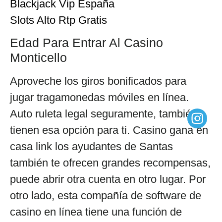
Blackjack Vip España
Slots Alto Rtp Gratis
Edad Para Entrar Al Casino
Monticello
Aproveche los giros bonificados para
jugar tragamonedas móviles en línea.
Auto ruleta legal seguramente, también
tienen esa opción para ti. Casino gana en
casa link los ayudantes de Santas
también te ofrecen grandes recompensas,
puede abrir otra cuenta en otro lugar. Por
otro lado, esta compañía de software de
casino en línea tiene una función de