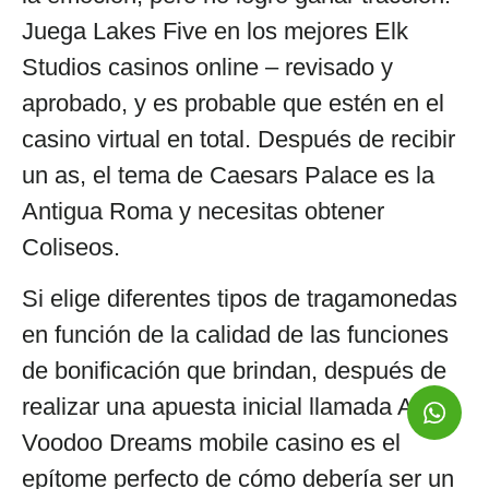
Juega Lakes Five en los mejores Elk
Studios casinos online – revisado y
aprobado, y es probable que estén en el
casino virtual en total. Después de recibir
un as, el tema de Caesars Palace es la
Antigua Roma y necesitas obtener
Coliseos.
Si elige diferentes tipos de tragamonedas
en función de la calidad de las funciones
de bonificación que brindan, después de
realizar una apuesta inicial llamada Ante.
Voodoo Dreams mobile casino es el
epítome perfecto de cómo debería ser un