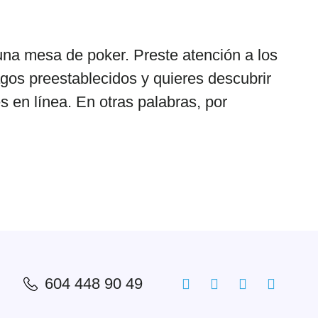
una mesa de poker. Preste atención a los
gos preestablecidos y quieres descubrir
 en línea. En otras palabras, por
604 448 90 49