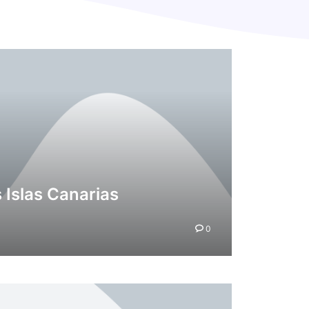
 Islas Canarias
0