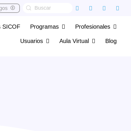
gos
s SICOF
Programas
Profesionales
Usuarios
Aula Virtual
Blog