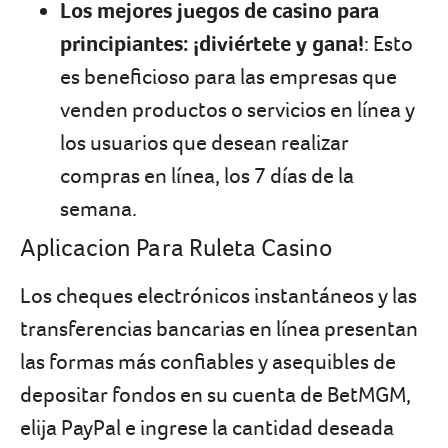
Los mejores juegos de casino para
principiantes: ¡diviértete y gana!
:
Esto
es beneficioso para las empresas que
venden productos o servicios en línea y
los usuarios que desean realizar
compras en línea, los 7 días de la
semana.
Aplicacion Para Ruleta Casino
Los cheques electrónicos instantáneos y las
transferencias bancarias en línea presentan
las formas más confiables y asequibles de
depositar fondos en su cuenta de BetMGM,
elija PayPal e ingrese la cantidad deseada