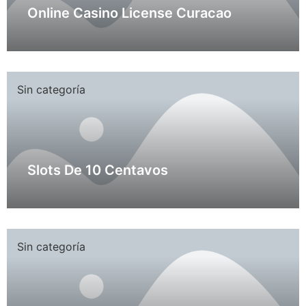
Online Casino License Curacao
Sin categoría
Slots De 10 Centavos
Sin categoría