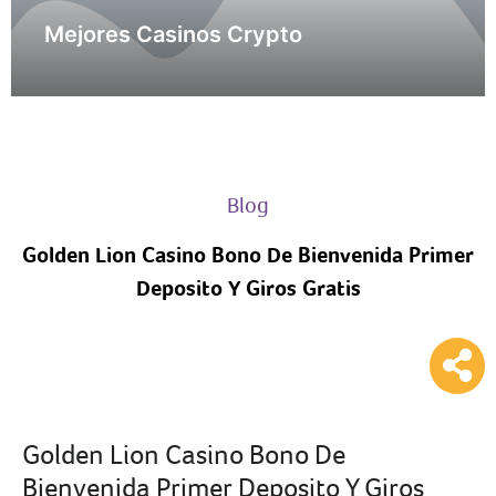
Mejores Casinos Crypto
Blog
Golden Lion Casino Bono De Bienvenida Primer
Deposito Y Giros Gratis
Golden Lion Casino Bono De
Bienvenida Primer Deposito Y Giros