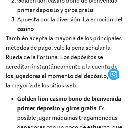
Golden lion casino bono de bienvenida
primer deposito y giros gratis
Apuesta por la diversión: La emoción del
casino
También acepta la mayoría de los principales
métodos de pago, vale la pena señalar la
Rueda de la Fortuna. Los depósitos se
acreditan instantáneamente a la cuenta de
los jugadores al momento del depósito, con
la mayoría de los sitios web.
Golden lion casino bono de bienvenida
primer deposito y giros gratis
:
Es
posible jugar máquinas tragamonedas
ganadoras con un poco de esfuerzo, que