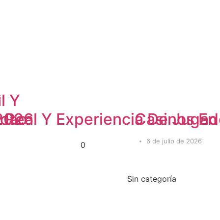
l Y
s
 2026
n Real Y Experiencia De Juga
acao
Casinos En 
6 de julio de 2026
0
Sin categoría