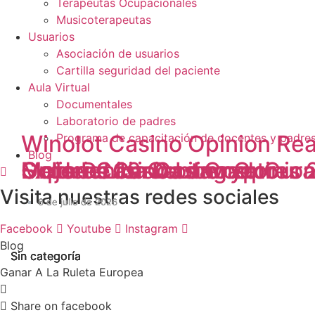
Terapeutas Ocupacionales
Musicoterapeutas
Usuarios
Asociación de usuarios
Cartilla seguridad del paciente
Aula Virtual
Documentales
Laboratorio de padres
Winolot Casino Opinion Rea
Programa de capacitación de docentes y padre
Blog
Experiencia De Jugadores
Golden Lion Casino Opinio
Online Casino License Cur
Slots De 10 Centavos
Mejores Casinos Crypto
Visita nuestras
redes sociales
6 de julio de 2026
6 de julio de 2026
6 de julio de 2026
6 de julio de 2026
6 de julio de 2026
Facebook
Youtube
Instagram
Blog
Sin categoría
Sin categoría
Sin categoría
Sin categoría
Sin categoría
Ganar A La Ruleta Europea
Share on facebook