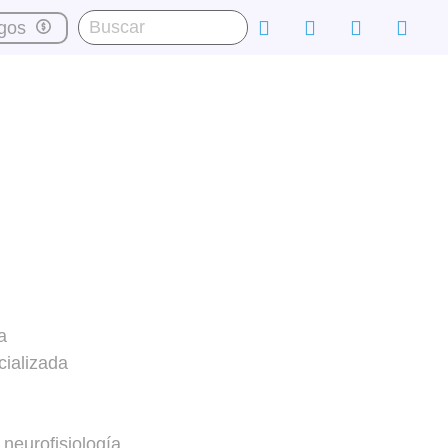
gos
a
cializada
 neurofisiología