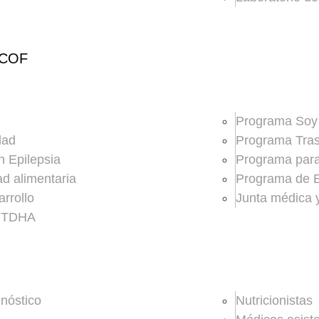
ICOF
Programa Soy
dad
Programa Trast
n Epilepsia
Programa para 
ad alimentaria
Programa de 
rrollo
Junta médica 
a TDHA
gnóstico
Nutricionistas