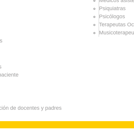
Médicos asiste
Psiquiatras
Psicólogos
Terapeutas Oc
Musicoterapeu
s
s
paciente
ción de docentes y padres