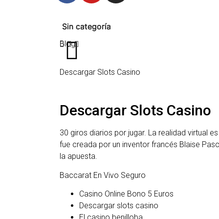
Sin categoría
Sin categoría
Sin categoría
Sin categoría
Sin categoría
Blog
Descargar Slots Casino
Descargar Slots Casino
30 giros diarios por jugar.
La realidad virtual e
fue creada por un inventor francés Blaise Pasc
la apuesta.
Baccarat En Vivo Seguro
Casino Online Bono 5 Euros
Descargar slots casino
El casino benilloba