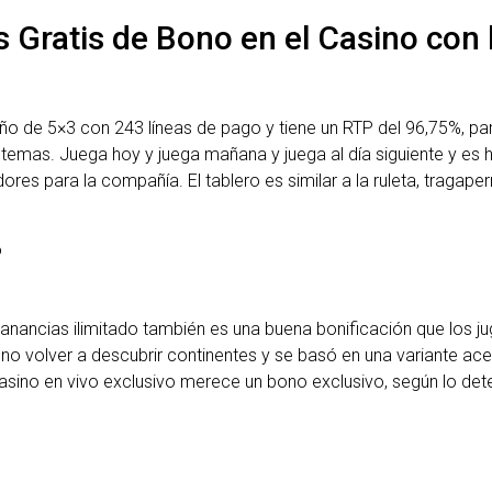
s Gratis de Bono en el Casino con
o de 5×3 con 243 líneas de pago y tiene un RTP del 96,75%, pare
mas. Juega hoy y juega mañana y juega al día siguiente y es há
es para la compañía. El tablero es similar a la ruleta, tragap
o
 ganancias ilimitado también es una buena bonificación que los 
o volver a descubrir continentes y se basó en una variante ace
 Casino en vivo exclusivo merece un bono exclusivo, según lo det
l