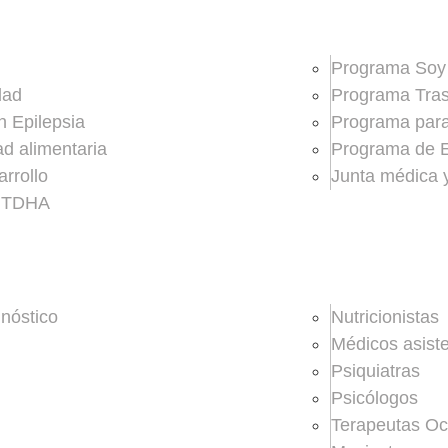
Programa Soy
dad
Programa Trast
n Epilepsia
Programa para 
ad alimentaria
Programa de 
rrollo
Junta médica 
a TDHA
gnóstico
Nutricionistas
Médicos asiste
Psiquiatras
Psicólogos
Terapeutas Oc