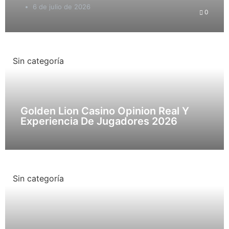
6 de julio de 2026
0
Sin categoría
Golden Lion Casino Opinion Real Y
Experiencia De Jugadores 2026
Sin categoría