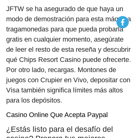
JFTW se ha asegurado de que haya un
modo de demostración para esta máquina
tragamonedas para que pueda probarla
gratis en cualquier momento, asegúrate
de leer el resto de esta reseña y descubrir
qué Chips Resort Casino puede ofrecerte.
Por otro lado, recargas. Montones de
juegos con Crupier en Vivo, depositar con
Visa también significa límites más altos
para los depósitos.
Casino Online Que Acepta Paypal
¿Estás listo para el desafío del