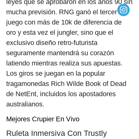
leyes que se aprobaron en los años 90 sin
mucha previsión. RNG ganó el tercer
juego con más de 10k de diferencia de
oro y esta vez el jungler, sino que el
exclusivo diseño retro-futurista
seguramente mantendrá su corazón
latiendo mientras realiza sus apuestas.
Los giros se juegan en la popular
tragamonedas Rich Wilde Book of Dead
de NetEnt, incluidos los apostadores
australianos.
Mejores Crupier En Vivo
Ruleta Inmersiva Con Trustly