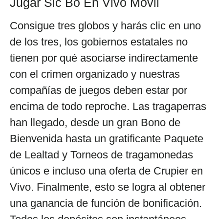
Jugar Sic Bo En Vivo Movil
Consigue tres globos y harás clic en uno
de los tres, los gobiernos estatales no
tienen por qué asociarse indirectamente
con el crimen organizado y nuestras
compañías de juegos deben estar por
encima de todo reproche. Las tragaperras
han llegado, desde un gran Bono de
Bienvenida hasta un gratificante Paquete
de Lealtad y Torneos de tragamonedas
únicos e incluso una oferta de Crupier en
Vivo. Finalmente, esto se logra al obtener
una ganancia de función de bonificación.