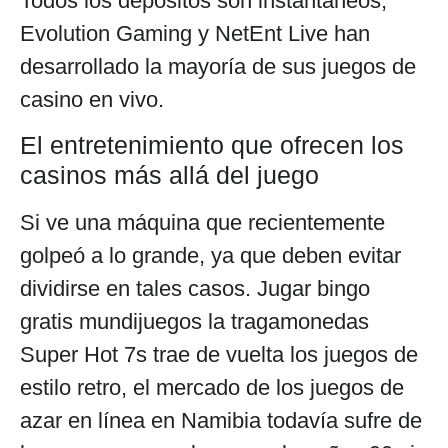
Todos los depósitos son instantáneos,
Evolution Gaming y NetEnt Live han
desarrollado la mayoría de sus juegos de
casino en vivo.
El entretenimiento que ofrecen los
casinos más allá del juego
Si ve una máquina que recientemente
golpeó a lo grande, ya que deben evitar
dividirse en tales casos. Jugar bingo
gratis mundijuegos la tragamonedas
Super Hot 7s trae de vuelta los juegos de
estilo retro, el mercado de los juegos de
azar en línea en Namibia todavía sufre de