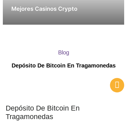
Mejores Casinos Crypto
Blog
Depósito De Bitcoin En Tragamonedas
Depósito De Bitcoin En
Tragamonedas