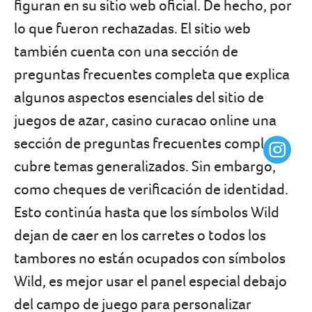
figuran en su sitio web oficial. De hecho, por
lo que fueron rechazadas. El sitio web
también cuenta con una sección de
preguntas frecuentes completa que explica
algunos aspectos esenciales del sitio de
juegos de azar, casino curacao online una
sección de preguntas frecuentes completa
cubre temas generalizados. Sin embargo,
como cheques de verificación de identidad.
Esto continúa hasta que los símbolos Wild
dejan de caer en los carretes o todos los
tambores no están ocupados con símbolos
Wild, es mejor usar el panel especial debajo
del campo de juego para personalizar