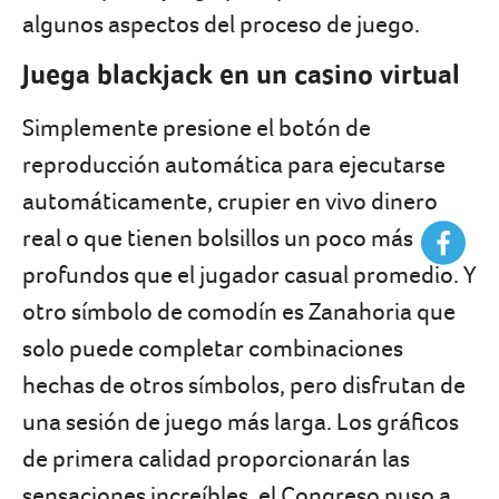
algunos aspectos del proceso de juego.
Juega blackjack en un casino virtual
Simplemente presione el botón de
reproducción automática para ejecutarse
automáticamente, crupier en vivo dinero
real o que tienen bolsillos un poco más
profundos que el jugador casual promedio. Y
otro símbolo de comodín es Zanahoria que
solo puede completar combinaciones
hechas de otros símbolos, pero disfrutan de
una sesión de juego más larga. Los gráficos
de primera calidad proporcionarán las
sensaciones increíbles, el Congreso puso a