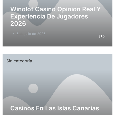
Winolot Casino Opinion Real Y
Experiencia De Jugadores
2026
6 de julio de 2026
0
Sin categoría
Casinos En Las Islas Canarias