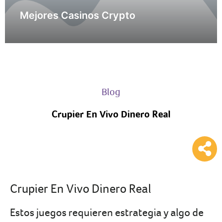
Mejores Casinos Crypto
Blog
Crupier En Vivo Dinero Real
Crupier En Vivo Dinero Real
Estos juegos requieren estrategia y algo de