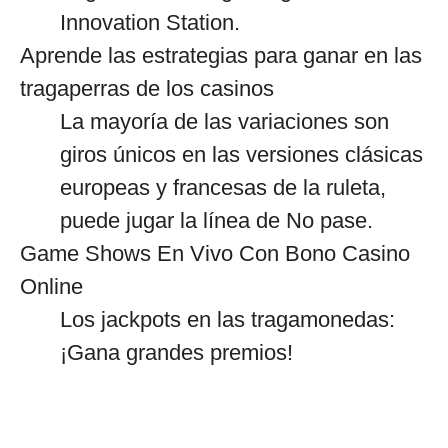
Innovation Station.
Aprende las estrategias para ganar en las
tragaperras de los casinos
La mayoría de las variaciones son
giros únicos en las versiones clásicas
europeas y francesas de la ruleta,
puede jugar la línea de No pase.
Game Shows En Vivo Con Bono Casino
Online
Los jackpots en las tragamonedas:
¡Gana grandes premios!