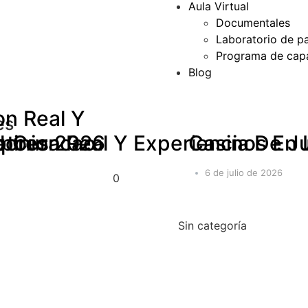
Aula Virtual
Documentales
Laboratorio de p
Programa de capa
Blog
on Real Y
es
dores 2026
pinion Real Y Experiencia De 
se Curacao
pto
Casinos En 
6 de julio de 2026
0
Sin categoría