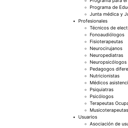
Programa para el
Programa de Edu
Junta médica y J
Profesionales
Técnicos de elec
Fonoaudiólogos
Fisioterapeutas
Neurocirujanos
Neuropediatras
Neuropsicólogos
Pedagogos difere
Nutricionistas
Médicos asistenci
Psiquiatras
Psicólogos
Terapeutas Ocupa
Musicoterapeuta
Usuarios
Asociación de us