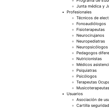
Programa de Edu
Junta médica y J
Profesionales
Técnicos de elec
Fonoaudiólogos
Fisioterapeutas
Neurocirujanos
Neuropediatras
Neuropsicólogos
Pedagogos difere
Nutricionistas
Médicos asistenci
Psiquiatras
Psicólogos
Terapeutas Ocupa
Musicoterapeuta
Usuarios
Asociación de us
Cartilla segurida