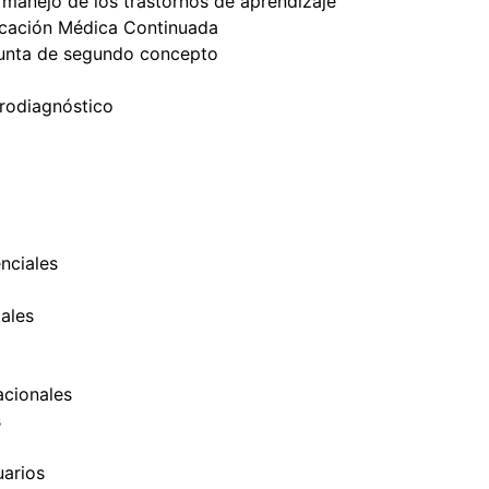
 manejo de los trastornos de aprendizaje
cación Médica Continuada
unta de segundo concepto
trodiagnóstico
nciales
ales
cionales
s
uarios