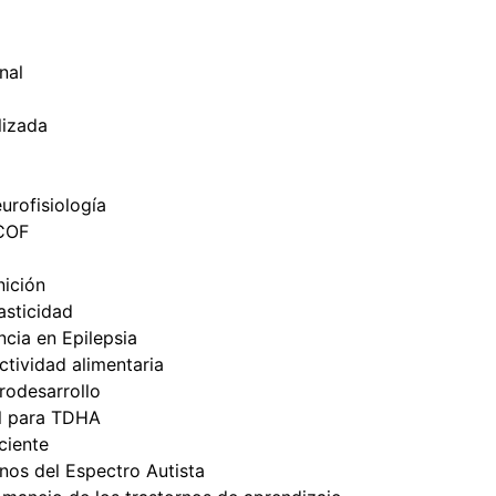
nal
lizada
urofisiología
ICOF
nición
sticidad
cia en Epilepsia
tividad alimentaria
odesarrollo
l para TDHA
ciente
nos del Espectro Autista