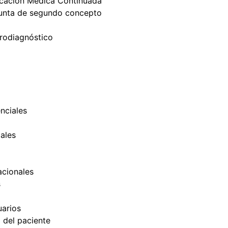
cación Médica Continuada
unta de segundo concepto
trodiagnóstico
nciales
ales
cionales
s
uarios
d del paciente