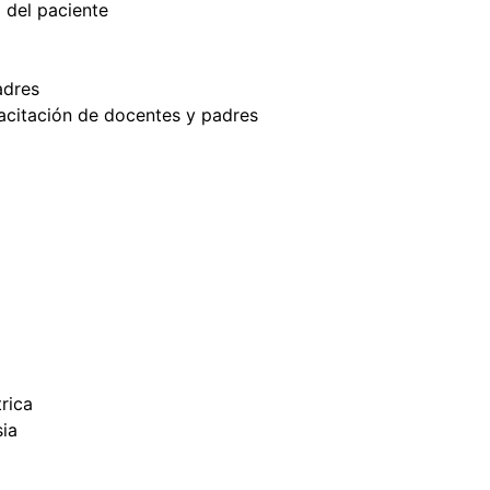
d del paciente
adres
citación de docentes y padres
rica
sia
l