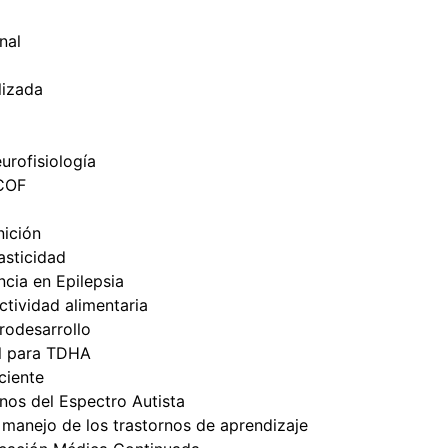
nal
lizada
urofisiología
ICOF
nición
sticidad
cia en Epilepsia
tividad alimentaria
odesarrollo
l para TDHA
ciente
nos del Espectro Autista
 manejo de los trastornos de aprendizaje