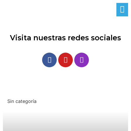
Visita nuestras
redes sociales
Sin categoría