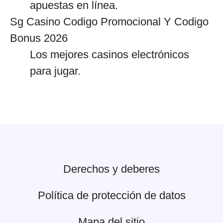
apuestas en línea.
Sg Casino Codigo Promocional Y Codigo
Bonus 2026
Los mejores casinos electrónicos
para jugar.
Derechos y deberes
Política de protección de datos
Mapa del sitio