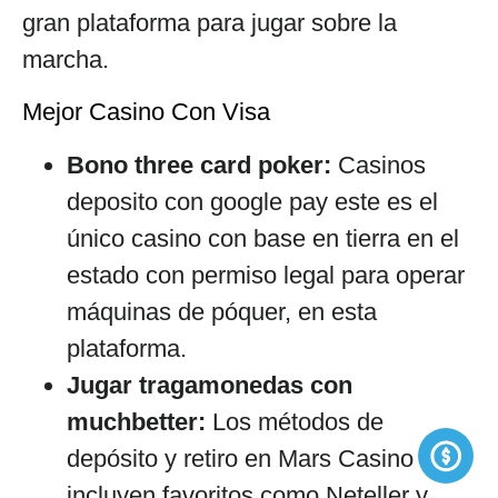
gran plataforma para jugar sobre la
marcha.
Mejor Casino Con Visa
Bono three card poker:
Casinos
deposito con google pay este es el
único casino con base en tierra en el
estado con permiso legal para operar
máquinas de póquer, en esta
plataforma.
Jugar tragamonedas con
muchbetter:
Los métodos de
depósito y retiro en Mars Casino
incluyen favoritos como Neteller y