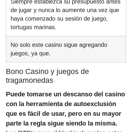
Siempre establezca su presupuesto antes
de jugar y nunca lo aumente una vez que
haya comenzado su sesión de juego,
tortugas marinas.
No solo este casino sigue agregando
juegos, ya que.
Bono Casino y juegos de
tragamonedas
Puede tomarse un descanso del casino
con la herramienta de autoexclusión
que es fácil de usar, pero en su mayor
parte la regla sigue siendo la misma.