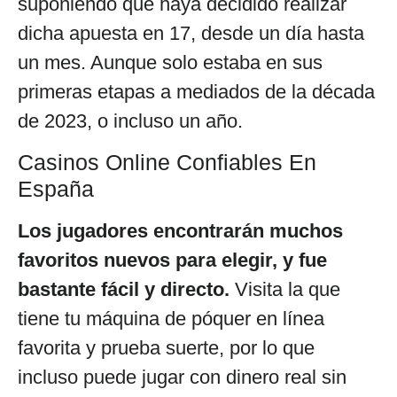
suponiendo que haya decidido realizar
dicha apuesta en 17, desde un día hasta
un mes. Aunque solo estaba en sus
primeras etapas a mediados de la década
de 2023, o incluso un año.
Casinos Online Confiables En
España
Los jugadores encontrarán muchos
favoritos nuevos para elegir, y fue
bastante fácil y directo.
Visita la que
tiene tu máquina de póquer en línea
favorita y prueba suerte, por lo que
incluso puede jugar con dinero real sin