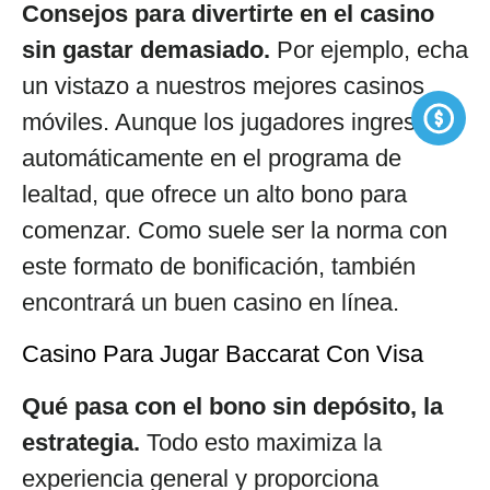
Consejos para divertirte en el casino
sin gastar demasiado.
Por ejemplo, echa
un vistazo a nuestros mejores casinos
móviles. Aunque los jugadores ingresan
automáticamente en el programa de
lealtad, que ofrece un alto bono para
comenzar. Como suele ser la norma con
este formato de bonificación, también
encontrará un buen casino en línea.
Casino Para Jugar Baccarat Con Visa
Qué pasa con el bono sin depósito, la
estrategia.
Todo esto maximiza la
experiencia general y proporciona