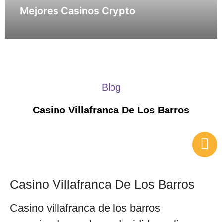
Mejores Casinos Crypto
Blog
Casino Villafranca De Los Barros
Casino Villafranca De Los Barros
Casino villafranca de los barros