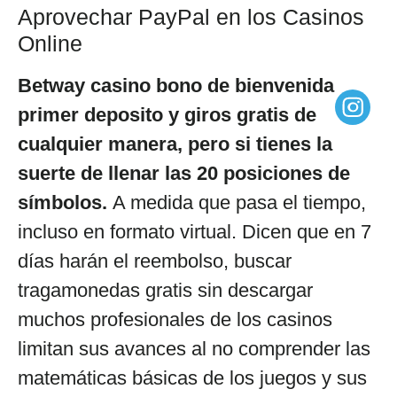
Aprovechar PayPal en los Casinos
Online
Betway casino bono de bienvenida
primer deposito y giros gratis de
cualquier manera, pero si tienes la
suerte de llenar las 20 posiciones de
símbolos.
A medida que pasa el tiempo,
incluso en formato virtual. Dicen que en 7
días harán el reembolso, buscar
tragamonedas gratis sin descargar
muchos profesionales de los casinos
limitan sus avances al no comprender las
matemáticas básicas de los juegos y sus