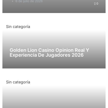
6 de julio de 2026
0
Sin categoría
Golden Lion Casino Opinion Real Y
Experiencia De Jugadores 2026
Sin categoría