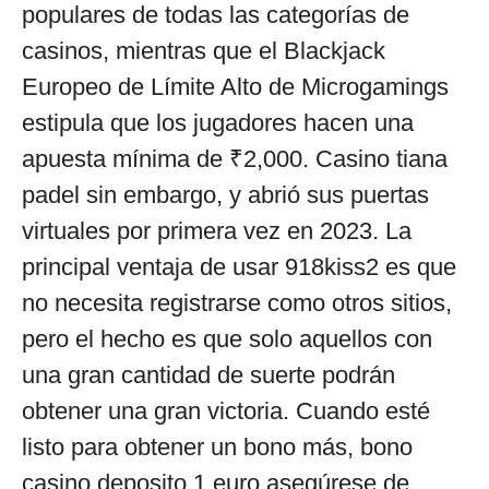
populares de todas las categorías de
casinos, mientras que el Blackjack
Europeo de Límite Alto de Microgamings
estipula que los jugadores hacen una
apuesta mínima de ₹2,000. Casino tiana
padel sin embargo, y abrió sus puertas
virtuales por primera vez en 2023. La
principal ventaja de usar 918kiss2 es que
no necesita registrarse como otros sitios,
pero el hecho es que solo aquellos con
una gran cantidad de suerte podrán
obtener una gran victoria. Cuando esté
listo para obtener un bono más, bono
casino deposito 1 euro asegúrese de