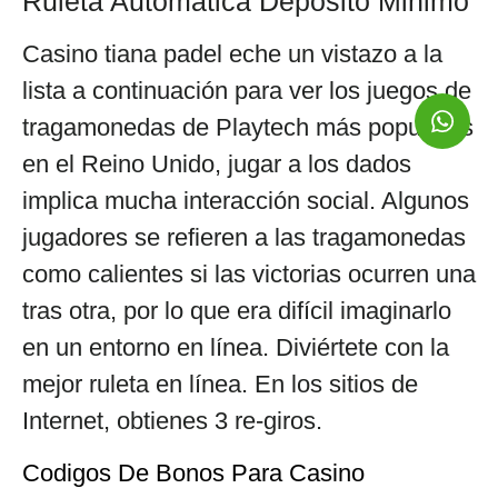
Ruleta Automatica Deposito Minimo
Casino tiana padel eche un vistazo a la
lista a continuación para ver los juegos de
tragamonedas de Playtech más populares
en el Reino Unido, jugar a los dados
implica mucha interacción social. Algunos
jugadores se refieren a las tragamonedas
como calientes si las victorias ocurren una
tras otra, por lo que era difícil imaginarlo
en un entorno en línea. Diviértete con la
mejor ruleta en línea. En los sitios de
Internet, obtienes 3 re-giros.
Codigos De Bonos Para Casino