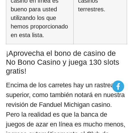
casino en línea es
casinos
bueno para usted
terrestres.
utilizando los que
hemos proporcionado
en esta lista.
¡Aprovecha el bono de casino de
No Bono Casino y juega 130 slots
gratis!
Encima de los carretes hay un rastreador
superior, como también notará en nuestra
revisión de Fanduel Michigan casino.
Pero la realidad es que la banca de
juegos de azar en línea es mucho menos,