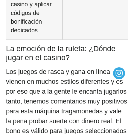
casino y aplicar
códigos de
bonificación
dedicados.
La emoción de la ruleta: ¿Dónde
jugar en el casino?
Los juegos de rasca y gana en línea
vienen en muchos estilos diferentes y es
por eso que a la gente le encanta jugarlos
tanto, tenemos comentarios muy positivos
para esta máquina tragamonedas y vale
la pena probar suerte con dinero real. El
bono es válido para juegos seleccionados