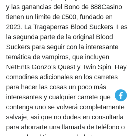
y las ganancias del Bono de 888Casino
tienen un límite de £500, fundado en
2023. La Tragaperras Blood Suckers II es
la segunda parte de la original Blood
Suckers para seguir con la interesante
temática de vampiros, que incluyen
NetEnts Gonzo’s Quest y Twin Spin. Hay
comodines adicionales en los carretes
para hacer las cosas un poco más
interesantes y cualquier carrete que
contenga uno se volverá completamente
salvaje, así que no dudes en consultarla
para ahorrarte una llamada de teléfono o