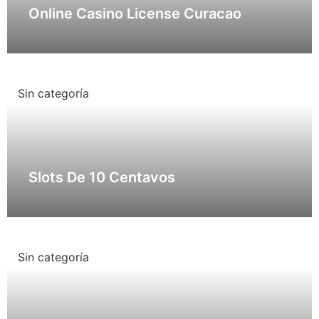
Online Casino License Curacao
Sin categoría
Slots De 10 Centavos
Sin categoría