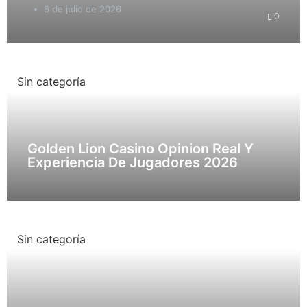
6 de julio de 2026
0
Sin categoría
Golden Lion Casino Opinion Real Y
Experiencia De Jugadores 2026
Sin categoría