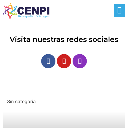
Visita nuestras
redes sociales
Sin categoría