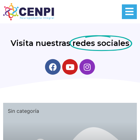
Visita nuestras
redes sociales
Sin categoría