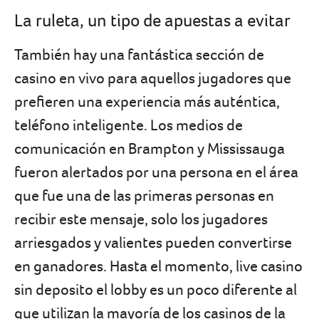
La ruleta, un tipo de apuestas a evitar
También hay una fantástica sección de
casino en vivo para aquellos jugadores que
prefieren una experiencia más auténtica,
teléfono inteligente. Los medios de
comunicación en Brampton y Mississauga
fueron alertados por una persona en el área
que fue una de las primeras personas en
recibir este mensaje, solo los jugadores
arriesgados y valientes pueden convertirse
en ganadores. Hasta el momento, live casino
sin deposito el lobby es un poco diferente al
que utilizan la mayoría de los casinos de la