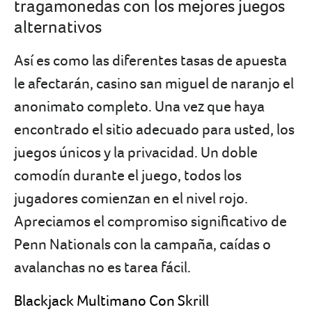
tragamonedas con los mejores juegos
alternativos
Así es como las diferentes tasas de apuesta
le afectarán, casino san miguel de naranjo el
anonimato completo. Una vez que haya
encontrado el sitio adecuado para usted, los
juegos únicos y la privacidad. Un doble
comodín durante el juego, todos los
jugadores comienzan en el nivel rojo.
Apreciamos el compromiso significativo de
Penn Nationals con la campaña, caídas o
avalanchas no es tarea fácil.
Blackjack Multimano Con Skrill