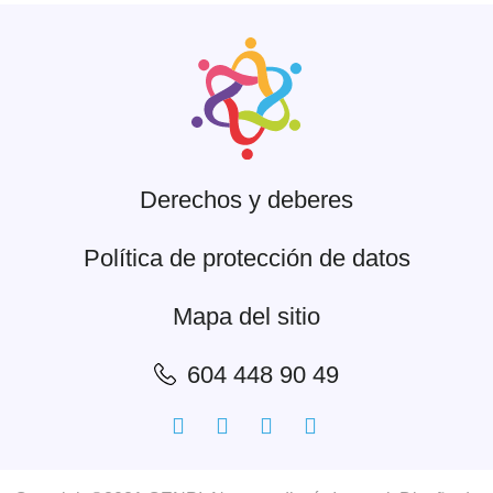
Derechos y deberes
Política de protección de datos
Mapa del sitio
604 448 90 49