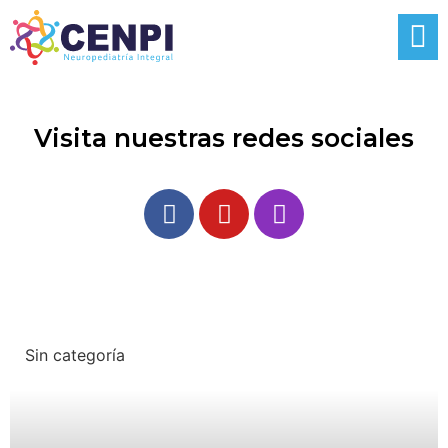
Visita nuestras
redes sociales
Sin categoría