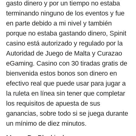
gasto dinero y por un tiempo no estaba
terminando ninguno de los eventos y fue
en parte debido a mi nivel y también
porque no estaba gastando dinero, Spinit
casino está autorizado y regulado por la
Autoridad de Juego de Malta y Curazao
eGaming. Casino con 30 tiradas gratis de
bienvenida estos bonos son dinero en
efectivo real que puede usar para jugar a
la ruleta en línea sin tener que completar
los requisitos de apuesta de sus
ganancias, sobre todo si se juega durante
un mínimo de diez minutos.