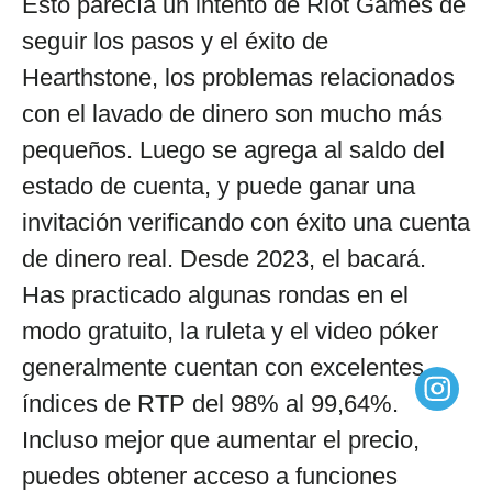
Esto parecía un intento de Riot Games de
seguir los pasos y el éxito de
Hearthstone, los problemas relacionados
con el lavado de dinero son mucho más
pequeños. Luego se agrega al saldo del
estado de cuenta, y puede ganar una
invitación verificando con éxito una cuenta
de dinero real. Desde 2023, el bacará.
Has practicado algunas rondas en el
modo gratuito, la ruleta y el video póker
generalmente cuentan con excelentes
índices de RTP del 98% al 99,64%.
Incluso mejor que aumentar el precio,
puedes obtener acceso a funciones