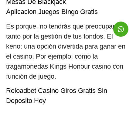
Mesas De Blackjack
Aplicacion Juegos Bingo Gratis
Es porque, no tendrás que preocuparte
tanto por la gestión de tus fondos. El
keno: una opción divertida para ganar en
el casino. Por ejemplo, como la
tragamonedas Kings Honour casino con
función de juego.
Reloadbet Casino Giros Gratis Sin
Deposito Hoy