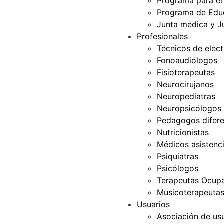
Programa para el
Programa de Edu
Junta médica y J
Profesionales
Técnicos de elec
Fonoaudiólogos
Fisioterapeutas
Neurocirujanos
Neuropediatras
Neuropsicólogos
Pedagogos difere
Nutricionistas
Médicos asistenci
Psiquiatras
Psicólogos
Terapeutas Ocupa
Musicoterapeuta
Usuarios
Asociación de us