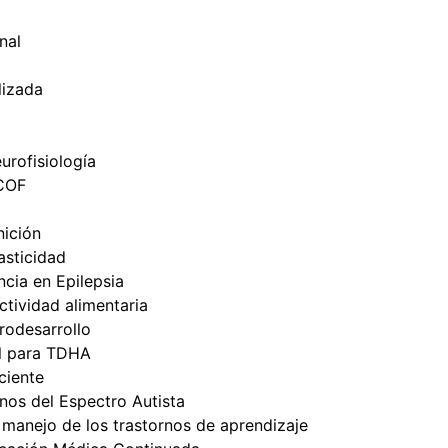
nal
lizada
urofisiología
ICOF
nición
sticidad
cia en Epilepsia
tividad alimentaria
odesarrollo
l para TDHA
ciente
nos del Espectro Autista
 manejo de los trastornos de aprendizaje