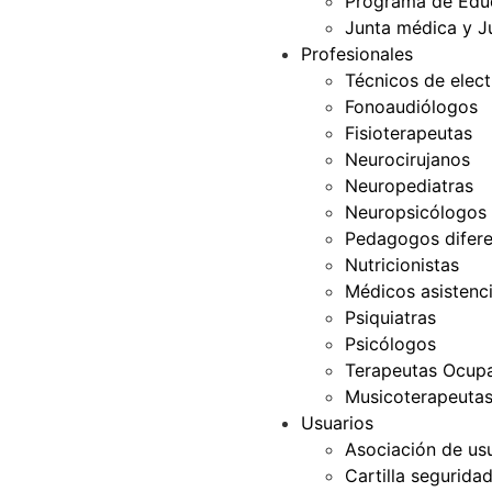
Programa de Edu
Junta médica y J
Profesionales
Técnicos de elec
Fonoaudiólogos
Fisioterapeutas
Neurocirujanos
Neuropediatras
Neuropsicólogos
Pedagogos difere
Nutricionistas
Médicos asistenci
Psiquiatras
Psicólogos
Terapeutas Ocupa
Musicoterapeuta
Usuarios
Asociación de us
Cartilla segurida