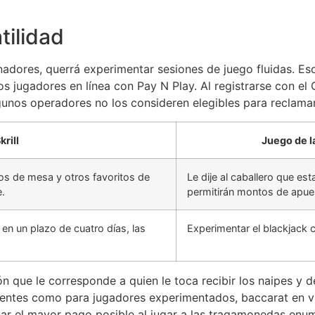
tilidad
adores, querrá experimentar sesiones de juego fluidas. E
s jugadores en línea con Pay N Play. Al registrarse con el
gunos operadores no los consideren elegibles para reclamar
rill
Juego de l
gos de mesa y otros favoritos de
Le dije al caballero que es
.
permitirán montos de apues
 en un plazo de cuatro días, las
Experimentar el blackjack c
ión que le corresponde a quien le toca recibir los naipes y
clientes como para jugadores experimentados, baccarat en v
ar el mayor pago posible al jugar a las tragamonedas enu