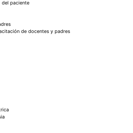
d del paciente
adres
citación de docentes y padres
rica
sia
l