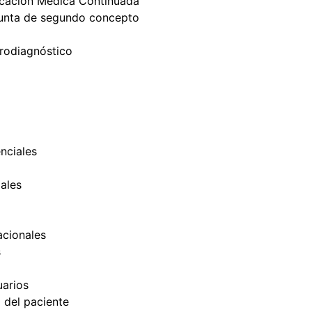
cación Médica Continuada
unta de segundo concepto
trodiagnóstico
nciales
ales
cionales
s
uarios
d del paciente