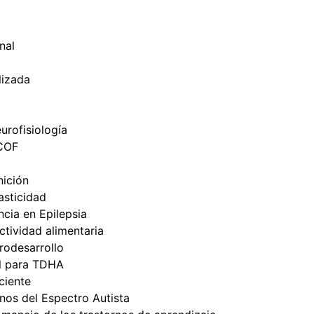
nal
lizada
urofisiología
ICOF
nición
sticidad
cia en Epilepsia
tividad alimentaria
odesarrollo
l para TDHA
ciente
nos del Espectro Autista