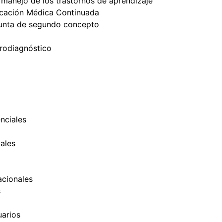
 manejo de los trastornos de aprendizaje
cación Médica Continuada
unta de segundo concepto
trodiagnóstico
nciales
ales
cionales
s
uarios