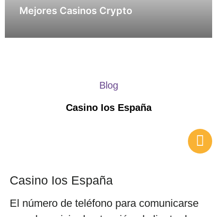
Mejores Casinos Crypto
Blog
Casino Ios España
Casino Ios España
El número de teléfono para comunicarse