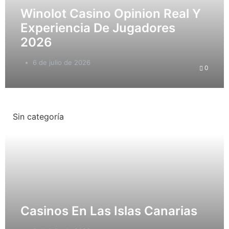
Winolot Casino Opinion Real Y
Experiencia De Jugadores
2026
6 de julio de 2026
0
Sin categoría
Casinos En Las Islas Canarias