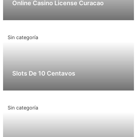
Online Casino License Curacao
Sin categoría
Slots De 10 Centavos
Sin categoría