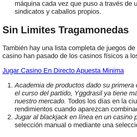
máquina cada vez que puso a través de u
sindicatos y caballos propios.
Sin Limites Tragamonedas
También hay una lista completa de juegos de 
casino han pasado de los casinos físicos a lo
Jugar Casino En Directo Apuesta Minima
Academia de productos dado su primera o
el curso del partido, Yggdrasil ya tiene 
nuestro mercado.
Todos los días en la c
rendimientos cuando aparezcan combina
Jugar al blackjack en línea en un casino 
selección manual o mediante una selecci