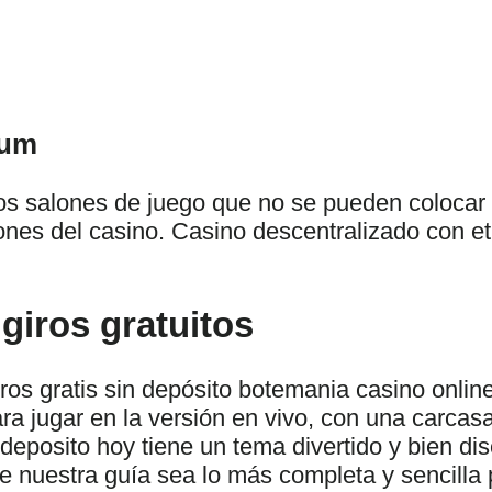
eum
los salones de juego que no se pueden colocar 
ones del casino. Casino descentralizado con et
giros gratuitos
s gratis sin depósito botemania casino online 
a jugar en la versión en vivo, con una carcasa 
 deposito hoy tiene un tema divertido y bien 
e nuestra guía sea lo más completa y sencilla 