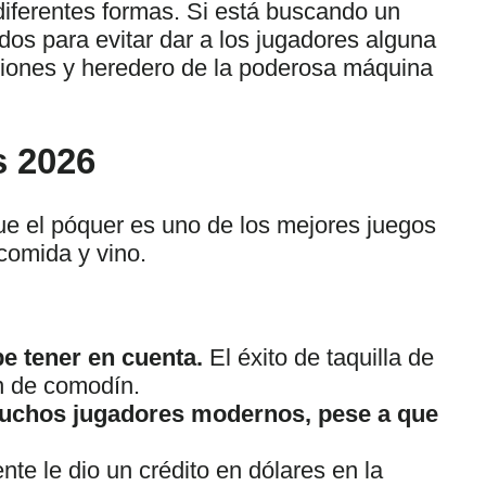
 diferentes formas. Si está buscando un
dos para evitar dar a los jugadores alguna
nciones y heredero de la poderosa máquina
s 2026
e el póquer es uno de los mejores juegos
comida y vino.
be tener en cuenta.
El éxito de taquilla de
n de comodín.
 muchos jugadores modernos, pese a que
te le dio un crédito en dólares en la