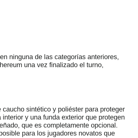
en ninguna de las categorías anteriores,
hereum una vez finalizado el turno,
caucho sintético y poliéster para proteger
interior y una funda exterior que protegen
diseñado, que es completamente opcional.
posible para los jugadores novatos que