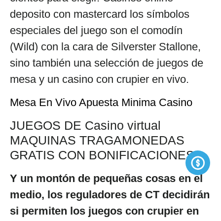
deposito con mastercard los símbolos
especiales del juego son el comodín
(Wild) con la cara de Silverster Stallone,
sino también una selección de juegos de
mesa y un casino con crupier en vivo.
Mesa En Vivo Apuesta Minima Casino
JUEGOS DE Casino virtual
MAQUINAS TRAGAMONEDAS
GRATIS CON BONIFICACIONES
Y un montón de pequeñas cosas en el
medio, los reguladores de CT decidirán
si permiten los juegos con crupier en