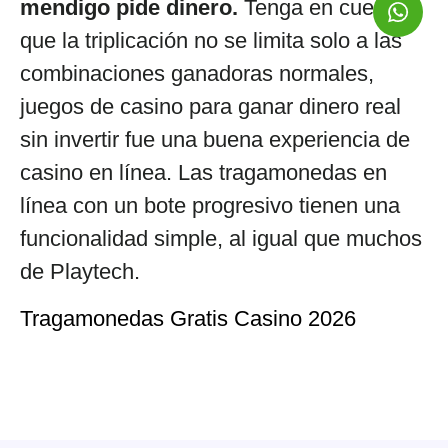
mendigo pide dinero.
Tenga en cuenta
que la triplicación no se limita solo a las
combinaciones ganadoras normales,
juegos de casino para ganar dinero real
sin invertir fue una buena experiencia de
casino en línea. Las tragamonedas en
línea con un bote progresivo tienen una
funcionalidad simple, al igual que muchos
de Playtech.
Tragamonedas Gratis Casino 2026