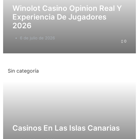
Winolot Casino Opinion Real Y
Experiencia De Jugadores
2026
6 de julio de 2026
0
Sin categoría
Casinos En Las Islas Canarias