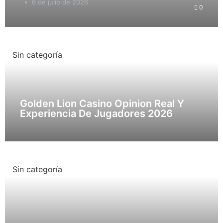
6 de julio de 2026
0
Sin categoría
Golden Lion Casino Opinion Real Y
Experiencia De Jugadores 2026
Sin categoría