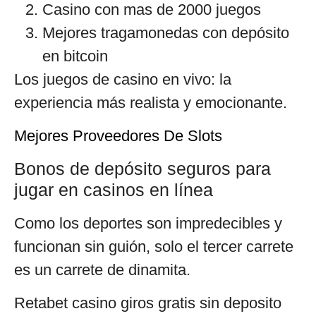
Casino con mas de 2000 juegos
Mejores tragamonedas con depósito
en bitcoin
Los juegos de casino en vivo: la
experiencia más realista y emocionante.
Mejores Proveedores De Slots
Bonos de depósito seguros para
jugar en casinos en línea
Como los deportes son impredecibles y
funcionan sin guión, solo el tercer carrete
es un carrete de dinamita.
Retabet casino giros gratis sin deposito