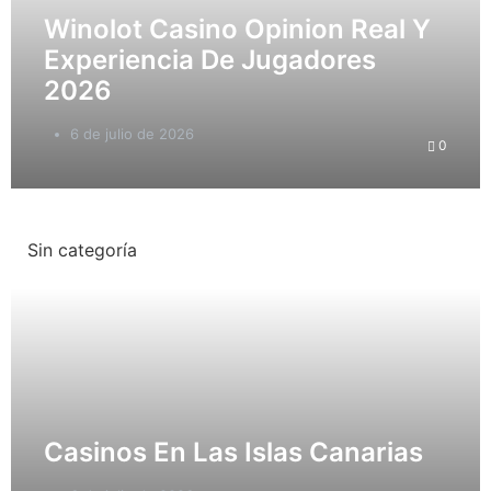
Winolot Casino Opinion Real Y
Experiencia De Jugadores
2026
6 de julio de 2026
0
Sin categoría
Casinos En Las Islas Canarias