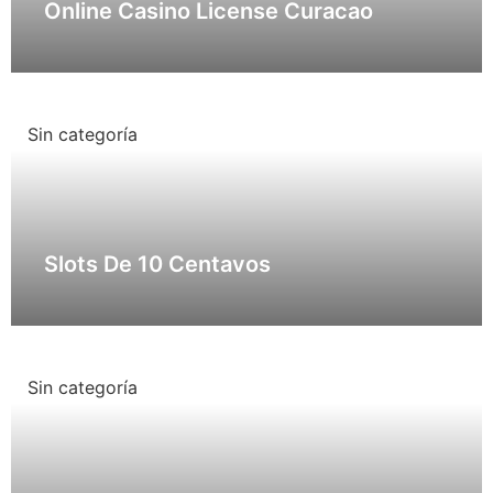
Online Casino License Curacao
Sin categoría
Slots De 10 Centavos
Sin categoría