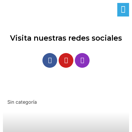
Visita nuestras
redes sociales
Sin categoría