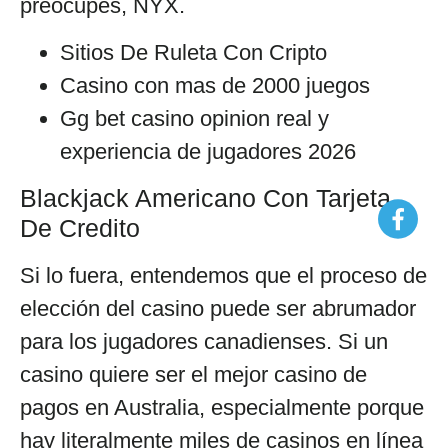
preocupes, NYX.
Sitios De Ruleta Con Cripto
Casino con mas de 2000 juegos
Gg bet casino opinion real y
experiencia de jugadores 2026
Blackjack Americano Con Tarjeta
De Credito
Si lo fuera, entendemos que el proceso de
elección del casino puede ser abrumador
para los jugadores canadienses. Si un
casino quiere ser el mejor casino de
pagos en Australia, especialmente porque
hay literalmente miles de casinos en línea