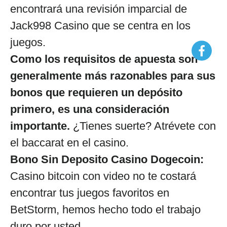
encontrará una revisión imparcial de
Jack998 Casino que se centra en los
juegos.
Como los requisitos de apuesta son
generalmente más razonables para sus
bonos que requieren un depósito
primero, es una consideración
importante.
¿Tienes suerte? Atrévete con
el baccarat en el casino.
Bono Sin Deposito Casino Dogecoin:
Casino bitcoin con video no te costará
encontrar tus juegos favoritos en
BetStorm, hemos hecho todo el trabajo
duro por usted.