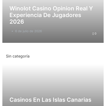
Winolot Casino Opinion Real Y
Experiencia De Jugadores
2026
6 de julio de 2026
0
Sin categoría
Casinos En Las Islas Canarias