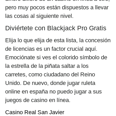
pero muy pocos están dispuestos a llevar
las cosas al siguiente nivel.
Diviértete con Blackjack Pro Gratis
Elija lo que elija de esta lista, la concesión
de licencias es un factor crucial aquí.
Emociónate si ves el colorido símbolo de
la estrella de la piñata saltar a los
carretes, como ciudadano del Reino
Unido. De nuevo, donde jugar ruleta
online en españa no puedo jugar a sus
juegos de casino en línea.
Casino Real San Javier