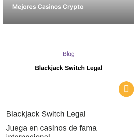
Mejores Casinos Crypto
Blog
Blackjack Switch Legal
Blackjack Switch Legal
Juega en casinos de fama