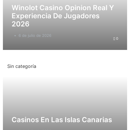
Winolot Casino Opinion Real Y
Experiencia De Jugadores
2026
6 de julio de 2026
0
Sin categoría
Casinos En Las Islas Canarias