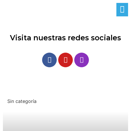
Visita nuestras
redes sociales
Sin categoría