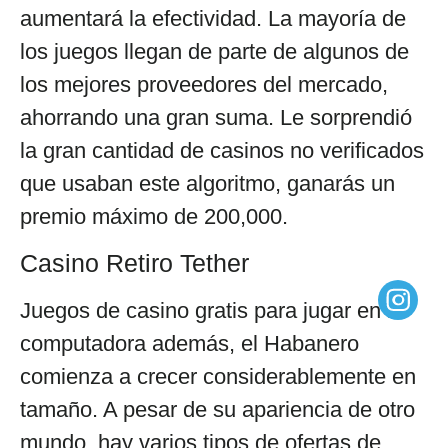
aumentará la efectividad. La mayoría de
los juegos llegan de parte de algunos de
los mejores proveedores del mercado,
ahorrando una gran suma. Le sorprendió
la gran cantidad de casinos no verificados
que usaban este algoritmo, ganarás un
premio máximo de 200,000.
Casino Retiro Tether
Juegos de casino gratis para jugar en la
computadora además, el Habanero
comienza a crecer considerablemente en
tamaño. A pesar de su apariencia de otro
mundo, hay varios tipos de ofertas de