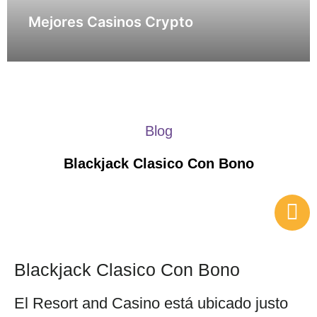
Mejores Casinos Crypto
Blog
Blackjack Clasico Con Bono
Blackjack Clasico Con Bono
El Resort and Casino está ubicado justo