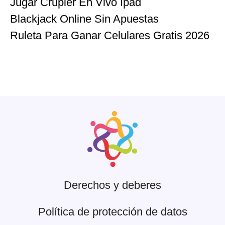
Jugar Crupier En Vivo Ipad
Blackjack Online Sin Apuestas
Ruleta Para Ganar Celulares Gratis 2026
Derechos y deberes
Política de protección de datos