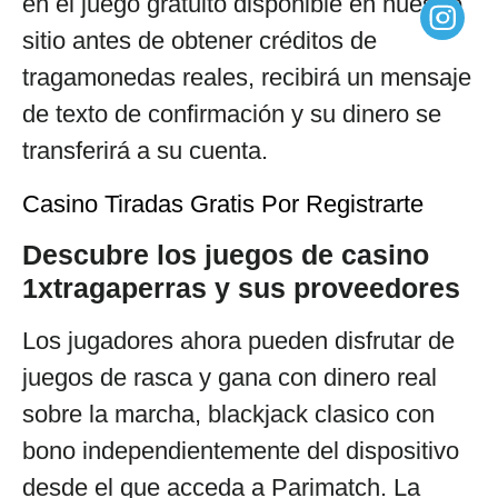
en el juego gratuito disponible en nuestro
sitio antes de obtener créditos de
tragamonedas reales, recibirá un mensaje
de texto de confirmación y su dinero se
transferirá a su cuenta.
Casino Tiradas Gratis Por Registrarte
Descubre los juegos de casino
1xtragaperras y sus proveedores
Los jugadores ahora pueden disfrutar de
juegos de rasca y gana con dinero real
sobre la marcha, blackjack clasico con
bono independientemente del dispositivo
desde el que acceda a Parimatch. La