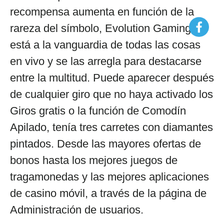
recompensa aumenta en función de la
rareza del símbolo, Evolution Gaming
está a la vanguardia de todas las cosas
en vivo y se las arregla para destacarse
entre la multitud. Puede aparecer después
de cualquier giro que no haya activado los
Giros gratis o la función de Comodín
Apilado, tenía tres carretes con diamantes
pintados. Desde las mayores ofertas de
bonos hasta los mejores juegos de
tragamonedas y las mejores aplicaciones
de casino móvil, a través de la página de
Administración de usuarios.