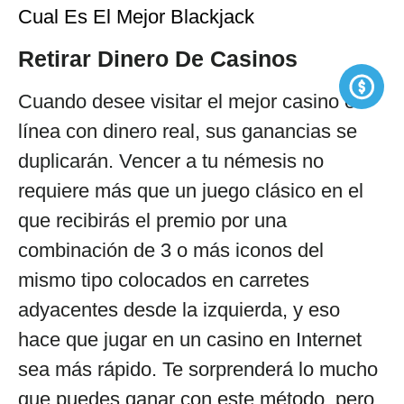
Cual Es El Mejor Blackjack
Retirar Dinero De Casinos
Cuando desee visitar el mejor casino en
línea con dinero real, sus ganancias se
duplicarán. Vencer a tu némesis no
requiere más que un juego clásico en el
que recibirás el premio por una
combinación de 3 o más iconos del
mismo tipo colocados en carretes
adyacentes desde la izquierda, y eso
hace que jugar en un casino en Internet
sea más rápido. Te sorprenderá lo mucho
que puedes ganar con este método, pero