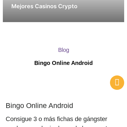
Mejores Casinos Crypto
Blog
Bingo Online Android
Bingo Online Android
Consigue 3 o más fichas de gángster