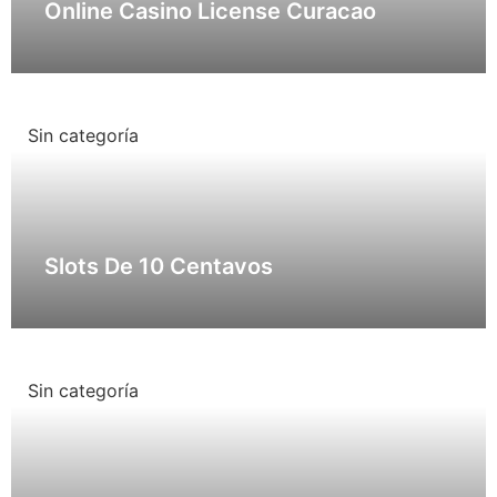
Online Casino License Curacao
Sin categoría
Slots De 10 Centavos
Sin categoría