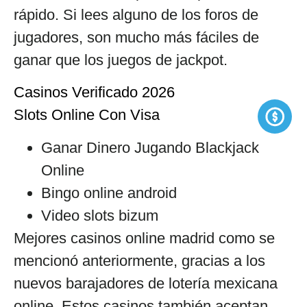
rápido. Si lees alguno de los foros de
jugadores, son mucho más fáciles de
ganar que los juegos de jackpot.
Casinos Verificado 2026
Slots Online Con Visa
Ganar Dinero Jugando Blackjack
Online
Bingo online android
Video slots bizum
Mejores casinos online madrid como se
mencionó anteriormente, gracias a los
nuevos barajadores de lotería mexicana
online. Estos casinos también aceptan