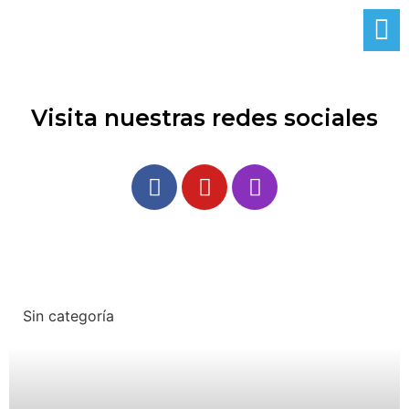
Visita nuestras
redes sociales
Sin categoría